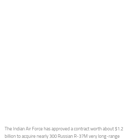
Industria
Notizie Estero
Compagnie Aeree
Forze Aeree
Industria
Media
Video
Aeroporti
Compagnie Aeree
Forze Aeree
Incidenti
Industria
The Indian Air Force has approved a contract worth about $1.2
billion to acquire nearly 300 Russian R‑37M very long‑range