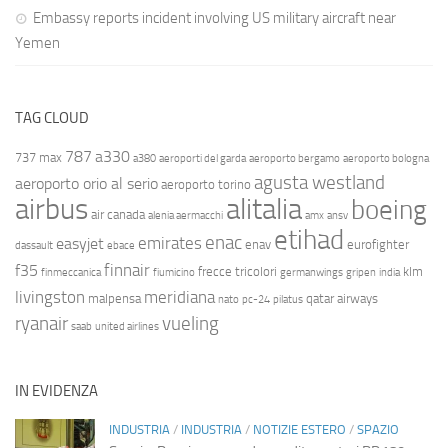
Embassy reports incident involving US military aircraft near
Yemen
TAG CLOUD
787
a330
737 max
a380
aeroporti del garda
aeroporto bergamo
aeroporto bologna
agusta westland
aeroporto orio al serio
aeroporto torino
airbus
alitalia
boeing
air canada
alenia aermacchi
amx
ansv
etihad
enac
emirates
easyjet
enav
eurofighter
dassault
ebace
finnair
f35
frecce tricolori
klm
finmeccanica
fiumicino
germanwings
gripen
india
livingston
meridiana
malpensa
qatar airways
nato
pc-24
pilatus
ryanair
vueling
saab
united airlines
IN EVIDENZA
INDUSTRIA
/
INDUSTRIA
/
NOTIZIE ESTERO
/
SPAZIO