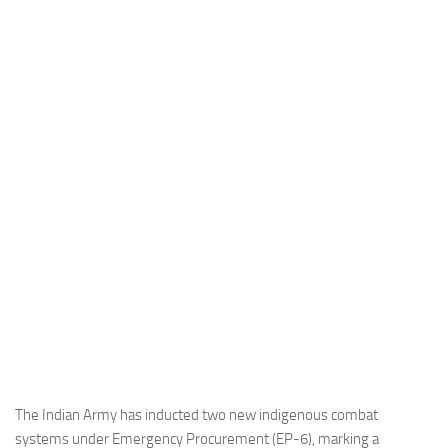
Industria
Notizie Estero
Compagnie Aeree
Forze Aeree
Industria
Media
Video
Aeroporti
Compagnie Aeree
Forze Aeree
Incidenti
Industria
The Indian Army has inducted two new indigenous combat
systems under Emergency Procurement (EP-6), marking a