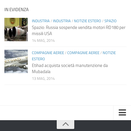
IN EVIDENZA
INDUSTRIA
/
INDUSTRIA
/
NOTIZIE ESTERO
/
SPAZIO
Spazio: Russia sospende vendita motori RD180 per
missili USA
14 MAG, 2014
COMPAGNIE AEREE
/
COMPAGNIE AEREE
/
NOTIZIE
ESTERO
Etihad acquista società manutenzione da
Mubadala
13 MAG, 2014
Home