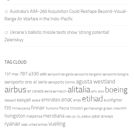
Australia’s AIM-260 Acquisition Could Reshape Beyond-Visual-
Range Air Warfare in the Indo-Pacific
Ukraine’s ballistic missile tests show ‘strong potential’:
Zelenskyy
TAG CLOUD
787
a330
737 max
a380
aeroporti del garda
aeroporto bergamo
aeroporto bologna
agusta westland
aeroporto orio al serio
aeroporto torino
airbus
alitalia
boeing
air canada
alenia aermacchi
amx
ansv
etihad
enac
emirates
easyjet
enav
eurofighter
dassault
ebace
finnair
f35
frecce tricolori
klm
finmeccanica
fiumicino
germanwings
gripen
india
livingston
meridiana
malpensa
qatar airways
nato
pc-24
pilatus
ryanair
vueling
saab
united airlines