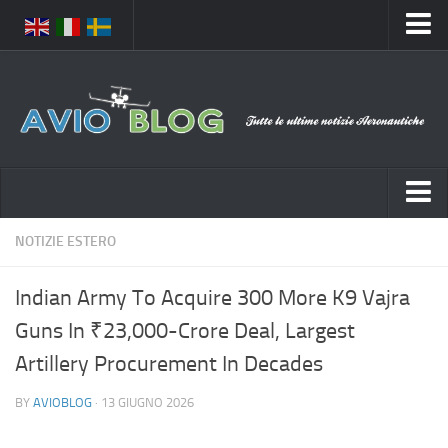
Home
Chi Siamo
Media
Foto
Video
Notizie Italia
NOTIZIE ESTERO
Contatti
Aeronautica Civile
Privacy
Indian Army To Acquire 300 More K9 Vajra
Aeronautica Militare
Pubblicità
Guns In ₹23,000-Crore Deal, Largest
Aeroporti
Disclaimer
Artillery Procurement In Decades
Compagnie Aeree
Feed
BY
AVIOBLOG
· 13 GIUGNO 2026
Forze Aeree
Prenota Voli
Incidenti e inconvenienti aerei