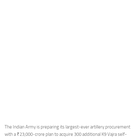
Industria
Notizie Estero
Compagnie Aeree
Forze Aeree
Industria
Media
Video
Aeroporti
Compagnie Aeree
Forze Aeree
Incidenti
Industria
The Indian Army is preparing its largest-ever artillery procurement
with a ₹23,000‑crore plan to acquire 300 additional K9 Vajra self-