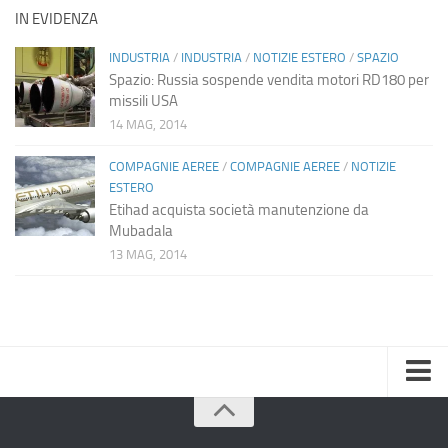
IN EVIDENZA
INDUSTRIA
/
INDUSTRIA
/
NOTIZIE ESTERO
/
SPAZIO
Spazio: Russia sospende vendita motori RD180 per
missili USA
14 MAG, 2014
COMPAGNIE AEREE
/
COMPAGNIE AEREE
/
NOTIZIE
ESTERO
Etihad acquista società manutenzione da
Mubadala
13 MAG, 2014
Home