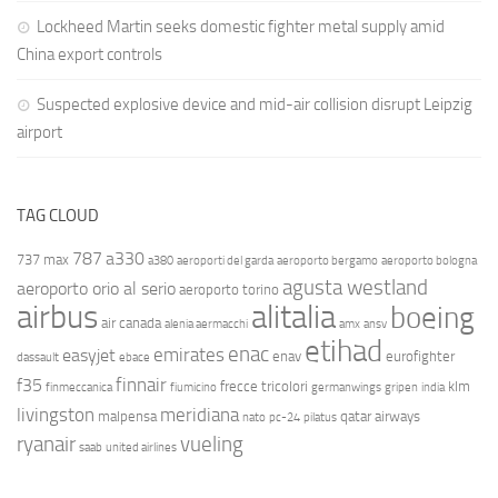
Lockheed Martin seeks domestic fighter metal supply amid
China export controls
Suspected explosive device and mid-air collision disrupt Leipzig
airport
TAG CLOUD
787
a330
737 max
a380
aeroporti del garda
aeroporto bergamo
aeroporto bologna
agusta westland
aeroporto orio al serio
aeroporto torino
airbus
alitalia
boeing
air canada
alenia aermacchi
amx
ansv
etihad
enac
emirates
easyjet
enav
eurofighter
dassault
ebace
finnair
f35
frecce tricolori
klm
finmeccanica
fiumicino
germanwings
gripen
india
livingston
meridiana
malpensa
qatar airways
nato
pc-24
pilatus
ryanair
vueling
saab
united airlines