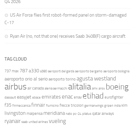
Q4 2026
US Air Force flies first robot-formed panel on storm-damaged
C-17
Ryan Air (no, not that one) receives Saab 340B(F) cargo aircraft
TAG CLOUD
787
a330
737 max
a380
aeroporti del garda
aeroporto bergamo
aeroporto bologna
agusta westland
aeroporto orio al serio
aeroporto torino
airbus
alitalia
boeing
air canada
alenia aermacchi
amx
ansv
etihad
enac
emirates
easyjet
enav
eurofighter
dassault
ebace
finnair
f35
frecce tricolori
klm
finmeccanica
fiumicino
germanwings
gripen
india
livingston
meridiana
malpensa
qatar airways
nato
pc-24
pilatus
ryanair
vueling
saab
united airlines