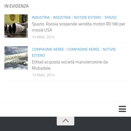
IN EVIDENZA
INDUSTRIA
/
INDUSTRIA
/
NOTIZIE ESTERO
/
SPAZIO
Spazio: Russia sospende vendita motori RD180 per
missili USA
14 MAG, 2014
COMPAGNIE AEREE
/
COMPAGNIE AEREE
/
NOTIZIE
ESTERO
Etihad acquista società manutenzione da
Mubadala
13 MAG, 2014
Home