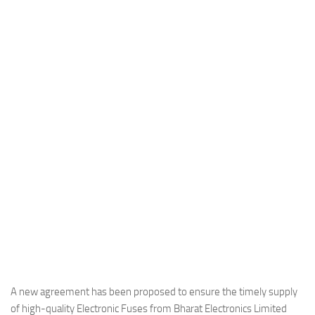
Industria
Notizie Estero
Compagnie Aeree
Forze Aeree
Industria
Media
Video
Aeroporti
Compagnie Aeree
Forze Aeree
Incidenti
Industria
A new agreement has been proposed to ensure the timely supply
of high-quality Electronic Fuses from Bharat Electronics Limited