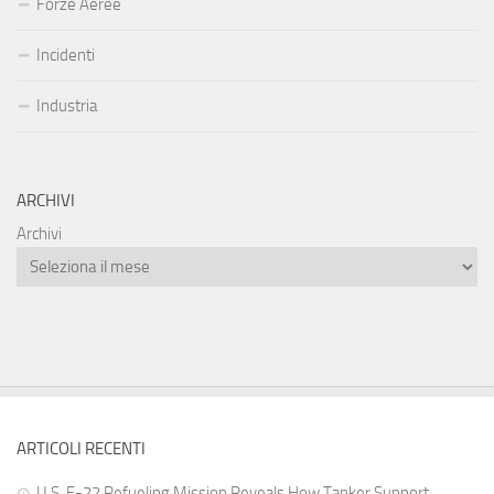
Forze Aeree
Incidenti
Industria
ARCHIVI
Archivi
ARTICOLI RECENTI
U.S. F-22 Refueling Mission Reveals How Tanker Support