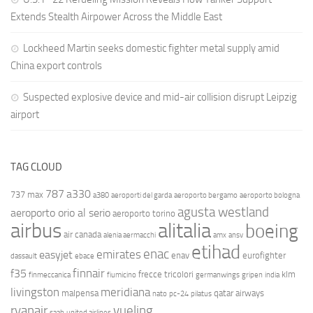
Extends Stealth Airpower Across the Middle East
Lockheed Martin seeks domestic fighter metal supply amid
China export controls
Suspected explosive device and mid-air collision disrupt Leipzig
airport
TAG CLOUD
787
a330
737 max
a380
aeroporti del garda
aeroporto bergamo
aeroporto bologna
agusta westland
aeroporto orio al serio
aeroporto torino
airbus
alitalia
boeing
air canada
alenia aermacchi
amx
ansv
etihad
enac
emirates
easyjet
enav
eurofighter
dassault
ebace
finnair
f35
frecce tricolori
klm
finmeccanica
fiumicino
germanwings
gripen
india
livingston
meridiana
malpensa
qatar airways
nato
pc-24
pilatus
ryanair
vueling
saab
united airlines