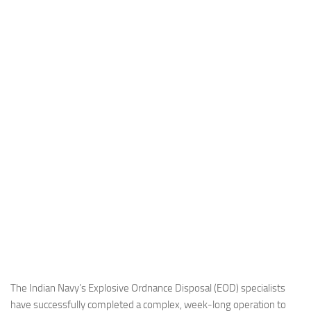
Industria
Notizie Estero
Compagnie Aeree
Forze Aeree
Industria
Media
Video
Aeroporti
Compagnie Aeree
Forze Aeree
Incidenti
Industria
The Indian Navy’s Explosive Ordnance Disposal (EOD) specialists
have successfully completed a complex, week‑long operation to