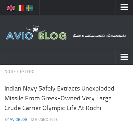
Home
Chi Siamo
Media
Foto
Video
Notizie Italia
NOTIZIE ESTERO
Contatti
Aeronautica Civile
Privacy
Indian Navy Safely Extracts Unexploded
Aeronautica Militare
Pubblicità
Missile From Greek-Owned Very Large
Aeroporti
Disclaimer
Crude Carrier Olympic Life At Kochi
Compagnie Aeree
Feed
BY
AVIOBLOG
· 12 GIUGNO 2026
Forze Aeree
Prenota Voli
Incidenti e inconvenienti aerei