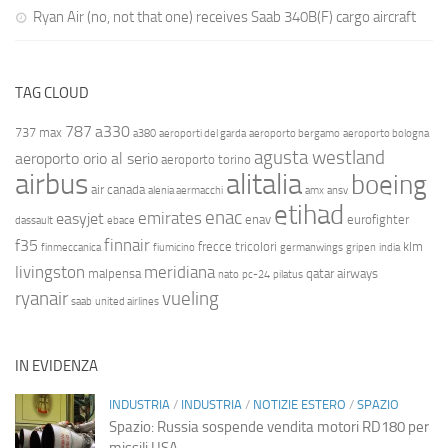
Ryan Air (no, not that one) receives Saab 340B(F) cargo aircraft
TAG CLOUD
787
a330
737 max
a380
aeroporti del garda
aeroporto bergamo
aeroporto bologna
agusta westland
aeroporto orio al serio
aeroporto torino
airbus
alitalia
boeing
air canada
alenia aermacchi
amx
ansv
etihad
enac
emirates
easyjet
enav
eurofighter
dassault
ebace
finnair
f35
frecce tricolori
klm
finmeccanica
fiumicino
germanwings
gripen
india
livingston
meridiana
malpensa
qatar airways
nato
pc-24
pilatus
ryanair
vueling
saab
united airlines
IN EVIDENZA
INDUSTRIA
/
INDUSTRIA
/
NOTIZIE ESTERO
/
SPAZIO
Spazio: Russia sospende vendita motori RD180 per