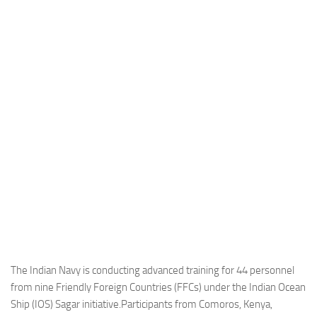
Industria
Notizie Estero
Compagnie Aeree
Forze Aeree
Industria
Media
Video
Aeroporti
Compagnie Aeree
Forze Aeree
Incidenti
The Indian Navy is conducting advanced training for 44 personnel
from nine Friendly Foreign Countries (FFCs) under the Indian Ocean
Industria
Ship (IOS) Sagar initiative.Participants from Comoros, Kenya,