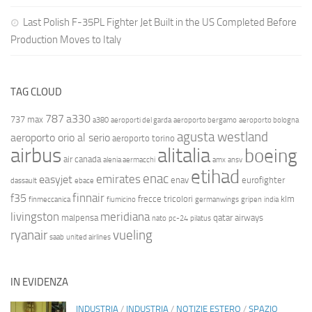
Last Polish F-35PL Fighter Jet Built in the US Completed Before
Production Moves to Italy
TAG CLOUD
787
a330
737 max
a380
aeroporti del garda
aeroporto bergamo
aeroporto bologna
agusta westland
aeroporto orio al serio
aeroporto torino
airbus
alitalia
boeing
air canada
alenia aermacchi
amx
ansv
etihad
enac
emirates
easyjet
enav
eurofighter
dassault
ebace
finnair
f35
frecce tricolori
klm
finmeccanica
fiumicino
germanwings
gripen
india
livingston
meridiana
malpensa
qatar airways
nato
pc-24
pilatus
ryanair
vueling
saab
united airlines
IN EVIDENZA
INDUSTRIA
/
INDUSTRIA
/
NOTIZIE ESTERO
/
SPAZIO