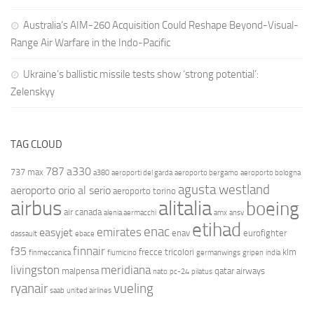
Australia’s AIM-260 Acquisition Could Reshape Beyond-Visual-
Range Air Warfare in the Indo-Pacific
Ukraine’s ballistic missile tests show ‘strong potential’:
Zelenskyy
TAG CLOUD
787
a330
737 max
a380
aeroporti del garda
aeroporto bergamo
aeroporto bologna
agusta westland
aeroporto orio al serio
aeroporto torino
airbus
alitalia
boeing
air canada
alenia aermacchi
amx
ansv
etihad
enac
emirates
easyjet
enav
eurofighter
dassault
ebace
finnair
f35
frecce tricolori
klm
finmeccanica
fiumicino
germanwings
gripen
india
livingston
meridiana
malpensa
qatar airways
nato
pc-24
pilatus
ryanair
vueling
saab
united airlines