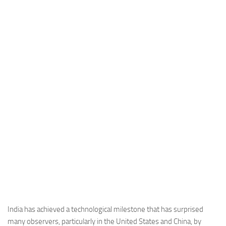
Industria
Notizie Estero
Compagnie Aeree
Forze Aeree
Industria
Media
Video
Aeroporti
Compagnie Aeree
Forze Aeree
Incidenti
Industria
India has achieved a technological milestone that has surprised
many observers, particularly in the United States and China, by