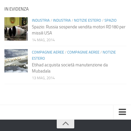
IN EVIDENZA
INDUSTRIA
/
INDUSTRIA
/
NOTIZIE ESTERO
/
SPAZIO
Spazio: Russia sospende vendita motori RD180 per
missili USA
14 MAG, 2014
COMPAGNIE AEREE
/
COMPAGNIE AEREE
/
NOTIZIE
ESTERO
Etihad acquista società manutenzione da
Mubadala
13 MAG, 2014
Home