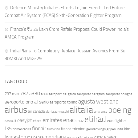
Defence Ministry Initiates Efforts To Join French-Led Future
Combat Air System (FCAS) Sixth‑Generation Fighter Program
France’s ₹3.25 Lakh Crore Rafale Proposal Could Power India’s
AMCA Program
India Plans To Completely Replace Russian Avionics From Su-
30MKI And MiG-29
TAG CLOUD
787
a330
737 max
a380
aeroporti del garda
aeroporto bergamo
aeroporto bologna
agusta westland
aeroporto orio al serio
aeroporto torino
airbus
alitalia
boeing
air canada
alenia aermacchi
amx
ansv
etihad
enac
emirates
easyjet
enav
eurofighter
dassault
ebace
finnair
f35
frecce tricolori
klm
finmeccanica
fiumicino
germanwings
gripen
india
livingston
meridiana
malpensa
qatar airways
nato
pc-24
pilatus