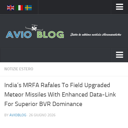
Home
Chi Siamo
Media
Foto
Video
Notizie Italia
NOTIZIE ESTERO
Contatti
Aeronautica Civile
Privacy
India’s MRFA Rafales To Field Upgraded
Aeronautica Militare
Pubblicità
Meteor Missiles With Enhanced Data-Link
Aeroporti
Disclaimer
For Superior BVR Dominance
Compagnie Aeree
Feed
BY
AVIOBLOG
· 26 GIUGNO 2026
Forze Aeree
Prenota Voli
Incidenti e inconvenienti aerei