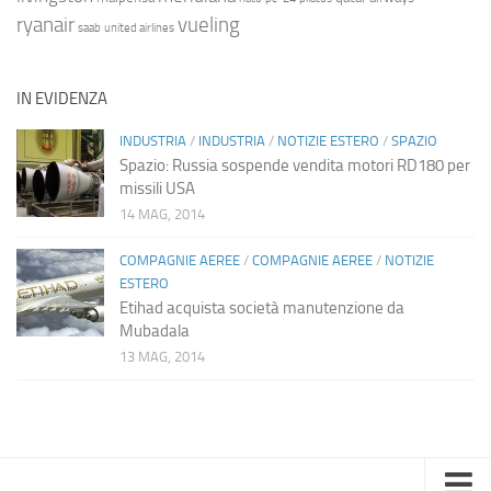
ryanair
vueling
saab
united airlines
IN EVIDENZA
INDUSTRIA
/
INDUSTRIA
/
NOTIZIE ESTERO
/
SPAZIO
Spazio: Russia sospende vendita motori RD180 per
missili USA
14 MAG, 2014
COMPAGNIE AEREE
/
COMPAGNIE AEREE
/
NOTIZIE
ESTERO
Etihad acquista società manutenzione da
Mubadala
13 MAG, 2014