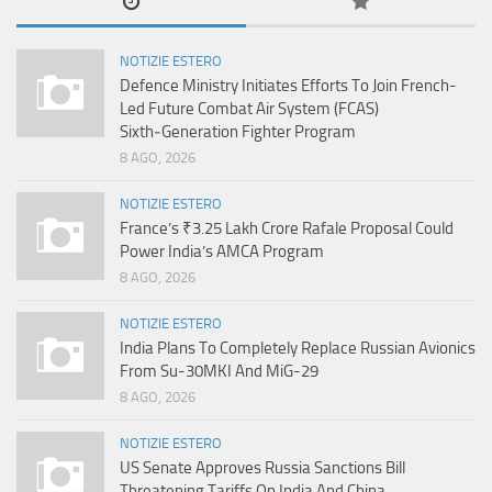
NOTIZIE ESTERO
Defence Ministry Initiates Efforts To Join French-
Led Future Combat Air System (FCAS)
Sixth‑Generation Fighter Program
8 AGO, 2026
NOTIZIE ESTERO
France’s ₹3.25 Lakh Crore Rafale Proposal Could
Power India’s AMCA Program
8 AGO, 2026
NOTIZIE ESTERO
India Plans To Completely Replace Russian Avionics
From Su-30MKI And MiG-29
8 AGO, 2026
NOTIZIE ESTERO
US Senate Approves Russia Sanctions Bill
Threatening Tariffs On India And China