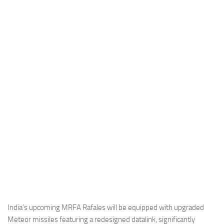
Industria
Notizie Estero
Compagnie Aeree
Forze Aeree
Industria
Media
Video
Aeroporti
Compagnie Aeree
Forze Aeree
Incidenti
Industria
India’s upcoming MRFA Rafales will be equipped with upgraded
Meteor missiles featuring a redesigned datalink, significantly