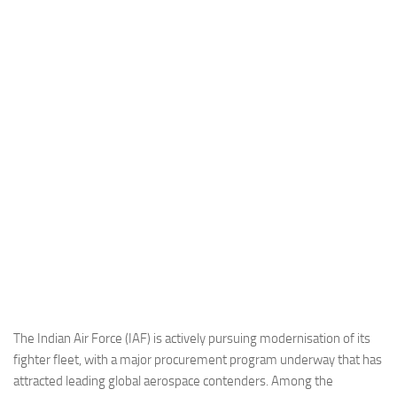
Industria
Notizie Estero
Compagnie Aeree
Forze Aeree
Industria
Media
Video
Aeroporti
Compagnie Aeree
Forze Aeree
Incidenti
The Indian Air Force (IAF) is actively pursuing modernisation of its
fighter fleet, with a major procurement program underway that has
Industria
attracted leading global aerospace contenders. Among the