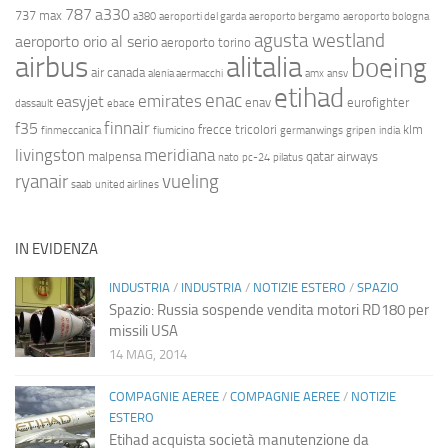
787
a330
737 max
a380
aeroporti del garda
aeroporto bergamo
aeroporto bologna
agusta westland
aeroporto orio al serio
aeroporto torino
airbus
alitalia
boeing
air canada
alenia aermacchi
amx
ansv
etihad
enac
emirates
easyjet
enav
eurofighter
dassault
ebace
finnair
f35
frecce tricolori
klm
finmeccanica
fiumicino
germanwings
gripen
india
livingston
meridiana
malpensa
qatar airways
nato
pc-24
pilatus
ryanair
vueling
saab
united airlines
IN EVIDENZA
INDUSTRIA
/
INDUSTRIA
/
NOTIZIE ESTERO
/
SPAZIO
Spazio: Russia sospende vendita motori RD180 per
missili USA
14 MAG, 2014
COMPAGNIE AEREE
/
COMPAGNIE AEREE
/
NOTIZIE
ESTERO
Etihad acquista società manutenzione da