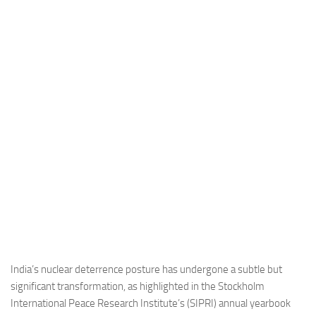
Industria
Notizie Estero
Compagnie Aeree
Forze Aeree
Industria
Media
Video
Aeroporti
Compagnie Aeree
Forze Aeree
Incidenti
India’s nuclear deterrence posture has undergone a subtle but
significant transformation, as highlighted in the Stockholm
Industria
International Peace Research Institute’s (SIPRI) annual yearbook