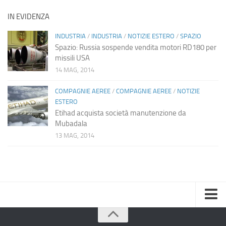
IN EVIDENZA
INDUSTRIA
/
INDUSTRIA
/
NOTIZIE ESTERO
/
SPAZIO
Spazio: Russia sospende vendita motori RD180 per
missili USA
14 MAG, 2014
COMPAGNIE AEREE
/
COMPAGNIE AEREE
/
NOTIZIE
ESTERO
Etihad acquista società manutenzione da
Mubadala
13 MAG, 2014
Home