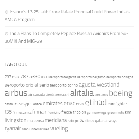
France’s ₹3.25 Lakh Crore Rafale Proposal Could Power India’s
AMCA Program
India Plans To Completely Replace Russian Avionics From Su-
30MKI And MiG-29
TAG CLOUD
787
a330
737 max
a380
aeroporti del garda
aeroporto bergamo
aeroporto bologna
agusta westland
aeroporto orio al serio
aeroporto torino
airbus
alitalia
boeing
air canada
alenia aermacchi
amx
ansv
etihad
enac
emirates
easyjet
enav
eurofighter
dassault
ebace
finnair
f35
frecce tricolori
klm
finmeccanica
fiumicino
germanwings
gripen
india
livingston
meridiana
malpensa
qatar airways
nato
pc-24
pilatus
ryanair
vueling
saab
united airlines