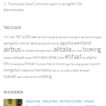
Trump pick David Cummins sworn in as eighth TSA
Administrator
TAG CLOUD
787
a330
737 max
a380
aeroporti del garda
aeroporto bergamo
aeroporto bologna
agusta westland
aeroporto orio al serio
aeroporto torino
airbus
alitalia
boeing
air canada
alenia aermacchi
amx
ansv
etihad
enac
emirates
easyjet
enav
eurofighter
dassault
ebace
finnair
f35
frecce tricolori
klm
finmeccanica
fiumicino
germanwings
gripen
india
livingston
meridiana
malpensa
qatar airways
nato
pc-24
pilatus
ryanair
vueling
saab
united airlines
IN EVIDENZA
INDUSTRIA
/
INDUSTRIA
/
NOTIZIE ESTERO
/
SPAZIO