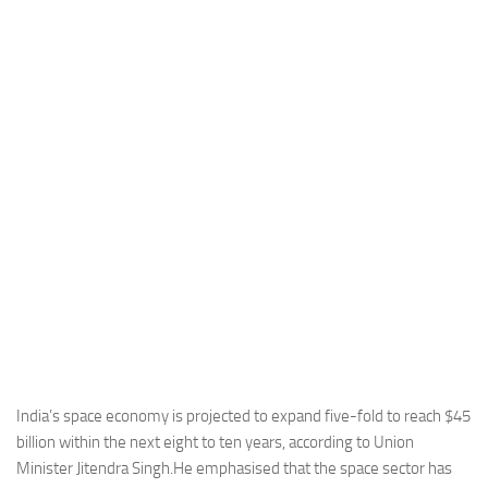
Industria
Notizie Estero
Compagnie Aeree
Forze Aeree
Industria
Media
Video
Aeroporti
Compagnie Aeree
Forze Aeree
Incidenti
India’s space economy is projected to expand five-fold to reach $45
billion within the next eight to ten years, according to Union
Industria
Minister Jitendra Singh.He emphasised that the space sector has