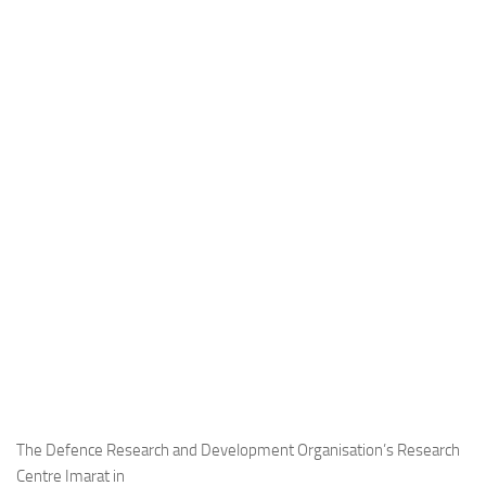
Industria
Notizie Estero
Compagnie Aeree
Forze Aeree
Industria
Media
Video
Aeroporti
Compagnie Aeree
Forze Aeree
Incidenti
Industria
The Defence Research and Development Organisation’s Research
Centre Imarat in