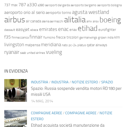
787
a330
737 max
a380
aeroporti del garda
aeroporto bergamo
aeroporto bologna
agusta westland
aeroporto orio al serio
aeroporto torino
airbus
alitalia
boeing
air canada
alenia aermacchi
amx
ansv
etihad
enac
emirates
easyjet
enav
eurofighter
dassault
ebace
finnair
f35
frecce tricolori
klm
finmeccanica
fiumicino
germanwings
gripen
india
livingston
meridiana
malpensa
qatar airways
nato
pc-24
pilatus
ryanair
vueling
saab
united airlines
IN EVIDENZA
INDUSTRIA
/
INDUSTRIA
/
NOTIZIE ESTERO
/
SPAZIO
Spazio: Russia sospende vendita motori RD180 per
missili USA
14 MAG, 2014
COMPAGNIE AEREE
/
COMPAGNIE AEREE
/
NOTIZIE
ESTERO
Etihad acquista società manutenzione da