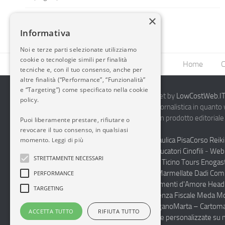
×
Informativa
Noi e terze parti selezionate utilizziamo
cookie o tecnologie simili per finalità
Home
C
tecniche e, con il tuo consenso, anche per
altre finalità (“Performance”, “Funzionalità”
e “Targeting”) come specificato nella cookie
2014-2026 AvioBlog - Creazione Siti Internet by
LowCostWeb.IT 
policy.
Questo blog non rappresenta una testata giornalistica in quanto
periodicità. Non può pertanto considerarsi un prodotto editoriale 
Puoi liberamente prestare, rifiutare o
7.03.2001.
Disclaimer Completo
revocare il tuo consenso, in qualsiasi
Vendita Abbigliamento Sicurezza
Termoidraulica Pisa
Corso Reiki
momento.
Leggi di più
Napoli
Corsi Formazione Mediatori Felini Educatori Cinofili
-
Web 
STRETTAMENTE NECESSARI
Andrologo Toscana
Progettare Casa Canton Ticino
Tours Enogas
Monferrato
Produzione Conto Terzi Sughi Marmellate Dadi Co
PERFORMANCE
specialista Floaters
Proctologo Milano
Legamenti d'Amore
Head
TARGETING
Haccp Sicurezza sul Lavoro Toscana
Consulenza Fiscale Meda M
personalizzate scuole medie e superiori Lugano
Marta – Cartoma
ACCETTA TUTTO
RIFIUTA TUTTO
Pulizia Uffici Condomini Monza Brianza
Diete personalizzate su 