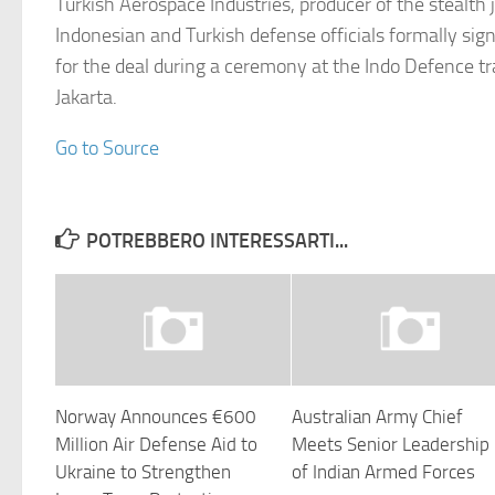
Turkish Aerospace Industries, producer of the stealth j
Indonesian and Turkish defense officials formally si
for the deal during a ceremony at the Indo Defence t
Jakarta.
Go to Source
POTREBBERO INTERESSARTI...
Norway Announces €600
Australian Army Chief
Million Air Defense Aid to
Meets Senior Leadership
Ukraine to Strengthen
of Indian Armed Forces