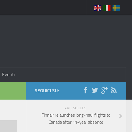
Eventi
SEGUICI SU:
ART. SUCCES.
Finnair relaunches long-haul flights to
Canada after 11-year absence