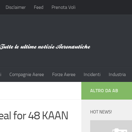
Disclaimer
Feed
Prenota Voli
i
Compagnie Aeree
Forze Aeree
Incidenti
Industria
ALTRO DA AB
deal for 48 KAAN
HOT NEWS!