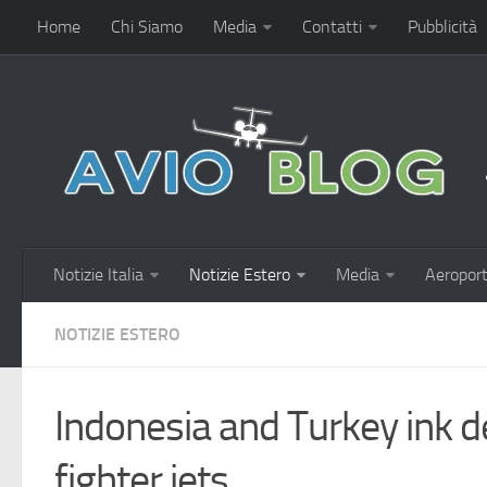
Home
Chi Siamo
Media
Contatti
Pubblicità
Notizie Italia
Notizie Estero
Media
Aeroport
NOTIZIE ESTERO
Indonesia and Turkey ink 
fighter jets