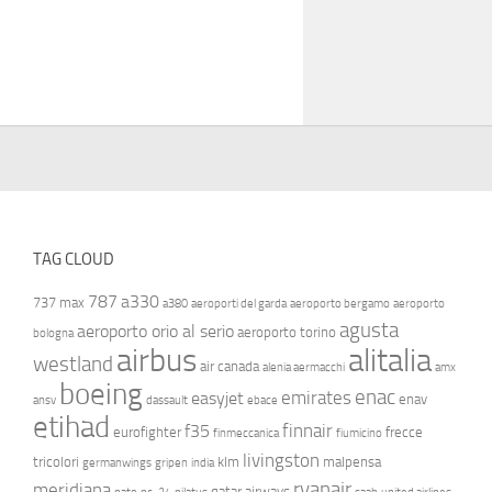
TAG CLOUD
787
a330
737 max
a380
aeroporti del garda
aeroporto bergamo
aeroporto
agusta
aeroporto orio al serio
aeroporto torino
bologna
airbus
alitalia
westland
air canada
alenia aermacchi
amx
boeing
enac
emirates
easyjet
enav
ansv
dassault
ebace
etihad
finnair
f35
eurofighter
frecce
finmeccanica
fiumicino
livingston
tricolori
klm
malpensa
germanwings
gripen
india
ryanair
meridiana
qatar airways