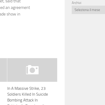
et, said that
Archivi
gned an agreement
rade show in
In A Massive Strike, 23
Soldiers Killed In Suicide
Bombing Attack In