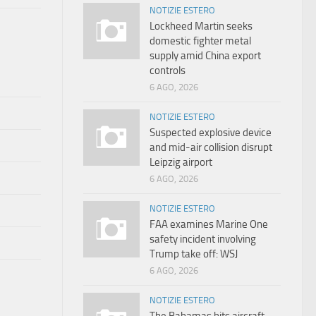
NOTIZIE ESTERO
Lockheed Martin seeks
domestic fighter metal
supply amid China export
controls
6 AGO, 2026
NOTIZIE ESTERO
Suspected explosive device
and mid-air collision disrupt
Leipzig airport
6 AGO, 2026
NOTIZIE ESTERO
FAA examines Marine One
safety incident involving
Trump take off: WSJ
6 AGO, 2026
NOTIZIE ESTERO