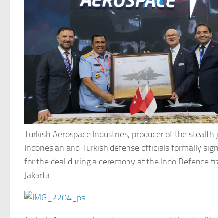
Turkish Aerospace Industries, producer of the stealth j
Indonesian and Turkish defense officials formally si
for the deal during a ceremony at the Indo Defence t
Jakarta.