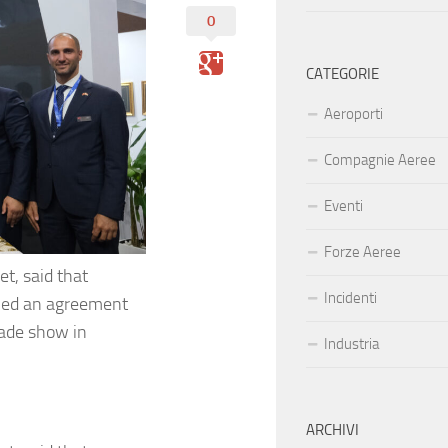
0
CATEGORIE
Aeroporti
Compagnie Aeree
Eventi
Forze Aeree
et, said that
Incidenti
gned an agreement
rade show in
Industria
ARCHIVI