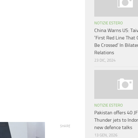
NOTIZIE ESTERO
China Warns US: Tai
‘First Red Line That
Be Crossed’ In Bilate
Relations
23 DIC, 2024
NOTIZIE ESTERO
Pakistan offers 40 J
Thunder jets to Indo
SHARE
new defence talks
13 GEN, 2026