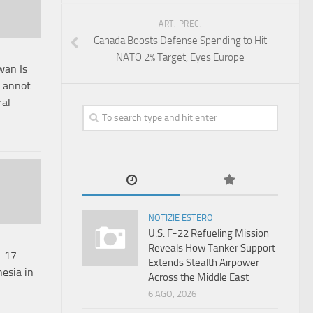
ART. PREC.
Canada Boosts Defense Spending to Hit
NATO 2% Target, Eyes Europe
wan Is
 Cannot
ral
NOTIZIE ESTERO
U.S. F-22 Refueling Mission
Reveals How Tanker Support
F-17
Extends Stealth Airpower
nesia in
Across the Middle East
6 AGO, 2026