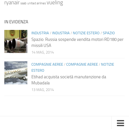
ryanair
vueling
saab
united airlines
IN EVIDENZA
INDUSTRIA
/
INDUSTRIA
/
NOTIZIE ESTERO
/
SPAZIO
Spazio: Russia sospende vendita motori RD180 per
missili USA
14 MAG, 2014
COMPAGNIE AEREE
/
COMPAGNIE AEREE
/
NOTIZIE
ESTERO
Etihad acquista società manutenzione da
Mubadala
13 MAG, 2014