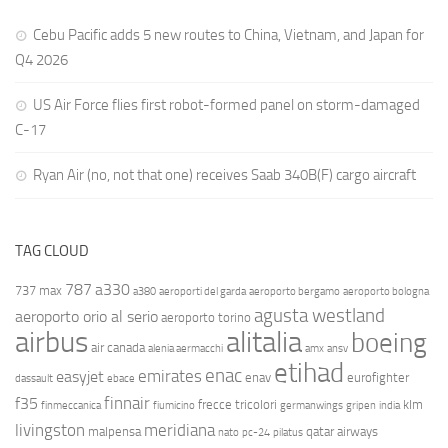
Cebu Pacific adds 5 new routes to China, Vietnam, and Japan for
Q4 2026
US Air Force flies first robot-formed panel on storm-damaged
C-17
Ryan Air (no, not that one) receives Saab 340B(F) cargo aircraft
TAG CLOUD
787
a330
737 max
a380
aeroporti del garda
aeroporto bergamo
aeroporto bologna
agusta westland
aeroporto orio al serio
aeroporto torino
airbus
alitalia
boeing
air canada
alenia aermacchi
amx
ansv
etihad
enac
emirates
easyjet
enav
eurofighter
dassault
ebace
finnair
f35
frecce tricolori
klm
finmeccanica
fiumicino
germanwings
gripen
india
livingston
meridiana
malpensa
qatar airways
nato
pc-24
pilatus