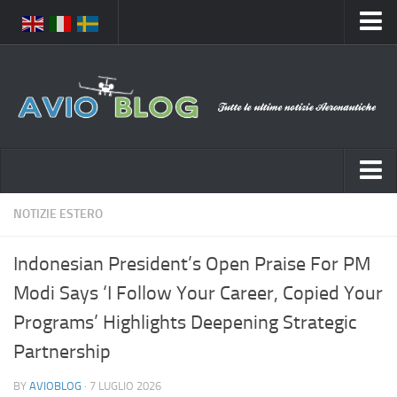
Home
Chi Siamo
Media
Foto
Video
Notizie Italia
NOTIZIE ESTERO
Contatti
Aeronautica Civile
Privacy
Indonesian President’s Open Praise For PM
Aeronautica Militare
Pubblicità
Modi Says ‘I Follow Your Career, Copied Your
Aeroporti
Disclaimer
Programs’ Highlights Deepening Strategic
Compagnie Aeree
Feed
Partnership
Forze Aeree
Prenota Voli
BY
AVIOBLOG
· 7 LUGLIO 2026
Incidenti e inconvenienti aerei