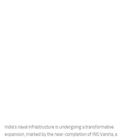
Industria
Notizie Estero
Compagnie Aeree
Forze Aeree
Industria
Media
Video
Aeroporti
Compagnie Aeree
Forze Aeree
Incidenti
Industria
India’s naval infrastructure is undergoing a transformative
expansion, marked by the near-completion of INS Varsha, a