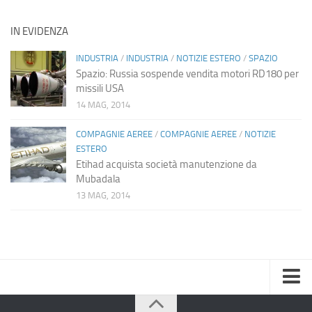
IN EVIDENZA
INDUSTRIA
/
INDUSTRIA
/
NOTIZIE ESTERO
/
SPAZIO
Spazio: Russia sospende vendita motori RD180 per
missili USA
14 MAG, 2014
COMPAGNIE AEREE
/
COMPAGNIE AEREE
/
NOTIZIE
ESTERO
Etihad acquista società manutenzione da
Mubadala
13 MAG, 2014
Home