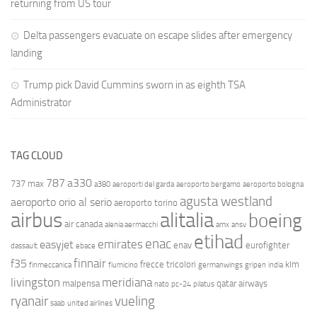
returning from US tour
Delta passengers evacuate on escape slides after emergency
landing
Trump pick David Cummins sworn in as eighth TSA
Administrator
TAG CLOUD
787
a330
737 max
a380
aeroporti del garda
aeroporto bergamo
aeroporto bologna
agusta westland
aeroporto orio al serio
aeroporto torino
airbus
alitalia
boeing
air canada
alenia aermacchi
amx
ansv
etihad
enac
emirates
easyjet
enav
eurofighter
dassault
ebace
finnair
f35
frecce tricolori
klm
finmeccanica
fiumicino
germanwings
gripen
india
livingston
meridiana
malpensa
qatar airways
nato
pc-24
pilatus
ryanair
vueling
saab
united airlines