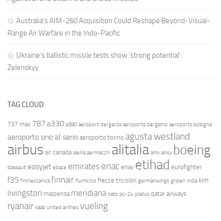
Australia’s AIM-260 Acquisition Could Reshape Beyond-Visual-
Range Air Warfare in the Indo-Pacific
Ukraine’s ballistic missile tests show ‘strong potential’:
Zelenskyy
TAG CLOUD
787
a330
737 max
a380
aeroporti del garda
aeroporto bergamo
aeroporto bologna
agusta westland
aeroporto orio al serio
aeroporto torino
airbus
alitalia
boeing
air canada
alenia aermacchi
amx
ansv
etihad
enac
emirates
easyjet
enav
eurofighter
dassault
ebace
finnair
f35
frecce tricolori
klm
finmeccanica
fiumicino
germanwings
gripen
india
livingston
meridiana
malpensa
qatar airways
nato
pc-24
pilatus
ryanair
vueling
saab
united airlines