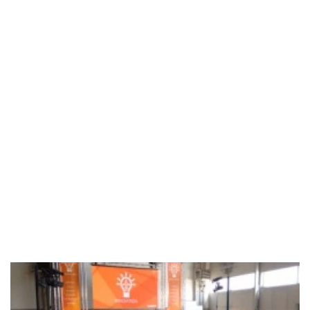
Industria
Notizie Estero
Compagnie Aeree
Forze Aeree
Industria
Media
Video
Aeroporti
Compagnie Aeree
Forze Aeree
Incidenti
Industria