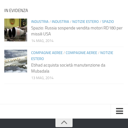
IN EVIDENZA
INDUSTRIA
/
INDUSTRIA
/
NOTIZIE ESTERO
/
SPAZIO
Spazio: Russia sospende vendita motori RD180 per
missili USA
14 MAG, 2014
COMPAGNIE AEREE
/
COMPAGNIE AEREE
/
NOTIZIE
ESTERO
Etihad acquista società manutenzione da
Mubadala
13 MAG, 2014
Home