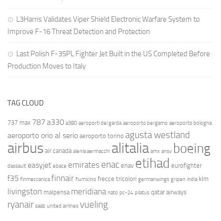
L3Harris Validates Viper Shield Electronic Warfare System to
Improve F-16 Threat Detection and Protection
Last Polish F-35PL Fighter Jet Built in the US Completed Before
Production Moves to Italy
TAG CLOUD
787
a330
737 max
a380
aeroporti del garda
aeroporto bergamo
aeroporto bologna
agusta westland
aeroporto orio al serio
aeroporto torino
airbus
alitalia
boeing
air canada
alenia aermacchi
amx
ansv
etihad
enac
emirates
easyjet
enav
eurofighter
dassault
ebace
finnair
f35
frecce tricolori
klm
finmeccanica
fiumicino
germanwings
gripen
india
livingston
meridiana
malpensa
qatar airways
nato
pc-24
pilatus
ryanair
vueling
saab
united airlines