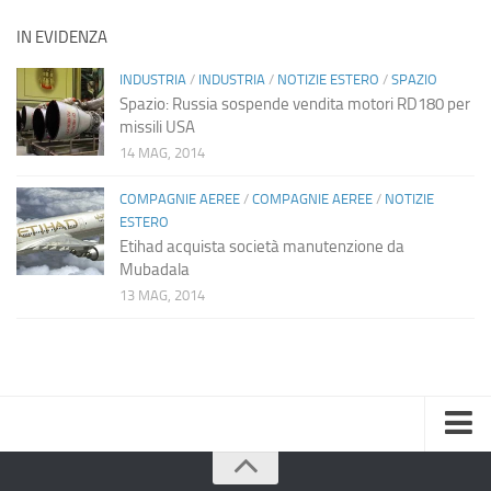
IN EVIDENZA
INDUSTRIA
/
INDUSTRIA
/
NOTIZIE ESTERO
/
SPAZIO
Spazio: Russia sospende vendita motori RD180 per
missili USA
14 MAG, 2014
COMPAGNIE AEREE
/
COMPAGNIE AEREE
/
NOTIZIE
ESTERO
Etihad acquista società manutenzione da
Mubadala
13 MAG, 2014
Home