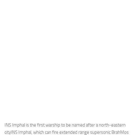
Industria
Notizie Estero
Compagnie Aeree
Forze Aeree
Industria
Media
Video
Aeroporti
Compagnie Aeree
Forze Aeree
Incidenti
Industria
INS Imphal is the first warship to be named after a north-eastern
cityINS Imphal, which can fire extended range supersonic BrahMos