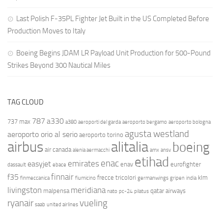
Last Polish F-35PL Fighter Jet Built in the US Completed Before
Production Moves to Italy
Boeing Begins JDAM LR Payload Unit Production for 500-Pound
Strikes Beyond 300 Nautical Miles
TAG CLOUD
787
a330
737 max
a380
aeroporti del garda
aeroporto bergamo
aeroporto bologna
agusta westland
aeroporto orio al serio
aeroporto torino
airbus
alitalia
boeing
air canada
alenia aermacchi
amx
ansv
etihad
enac
emirates
easyjet
enav
eurofighter
dassault
ebace
finnair
f35
frecce tricolori
klm
finmeccanica
fiumicino
germanwings
gripen
india
livingston
meridiana
malpensa
qatar airways
nato
pc-24
pilatus
ryanair
vueling
saab
united airlines