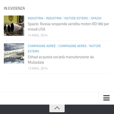
IN EVIDENZA
INDUSTRIA
/
INDUSTRIA
/
NOTIZIE ESTERO
/
SPAZIO
Spazio: Russia sospende vendita motori RD180 per
missili USA
14 MAG, 2014
COMPAGNIE AEREE
/
COMPAGNIE AEREE
/
NOTIZIE
ESTERO
Etihad acquista società manutenzione da
Mubadala
13 MAG, 2014
Home