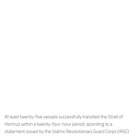
Industria
Notizie Estero
Compagnie Aeree
Forze Aeree
Industria
Media
Video
Aeroporti
Compagnie Aeree
Forze Aeree
Incidenti
At least twenty-five vessels successfully transited the Strait of
Hormuz within a twenty-four-hour period, according to a
Industria
statement issued by the Islamic Revolutionary Guard Corps (IRGC)