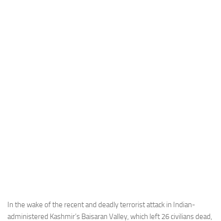
Industria
Notizie Estero
Compagnie Aeree
Forze Aeree
Industria
Media
Video
Aeroporti
Compagnie Aeree
Forze Aeree
Incidenti
Industria
In the wake of the recent and deadly terrorist attack in Indian-
administered Kashmir’s Baisaran Valley, which left 26 civilians dead,