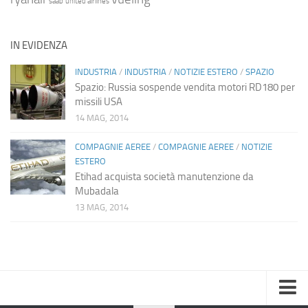
saab
united airlines
IN EVIDENZA
INDUSTRIA
/
INDUSTRIA
/
NOTIZIE ESTERO
/
SPAZIO
Spazio: Russia sospende vendita motori RD180 per
missili USA
14 MAG, 2014
COMPAGNIE AEREE
/
COMPAGNIE AEREE
/
NOTIZIE
ESTERO
Etihad acquista società manutenzione da
Mubadala
13 MAG, 2014