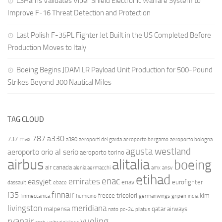
L3Harris Validates Viper Shield Electronic Warfare System to
Improve F-16 Threat Detection and Protection
Last Polish F-35PL Fighter Jet Built in the US Completed Before
Production Moves to Italy
Boeing Begins JDAM LR Payload Unit Production for 500-Pound
Strikes Beyond 300 Nautical Miles
TAG CLOUD
787
a330
737 max
a380
aeroporti del garda
aeroporto bergamo
aeroporto bologna
agusta westland
aeroporto orio al serio
aeroporto torino
airbus
alitalia
boeing
air canada
alenia aermacchi
amx
ansv
etihad
enac
emirates
easyjet
enav
eurofighter
dassault
ebace
finnair
f35
frecce tricolori
klm
finmeccanica
fiumicino
germanwings
gripen
india
livingston
meridiana
malpensa
qatar airways
nato
pc-24
pilatus
ryanair
vueling