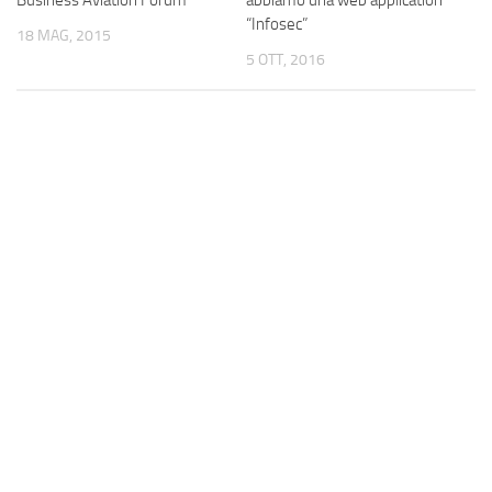
abbiamo una web application
Business Aviation Forum
“Infosec”
18 MAG, 2015
5 OTT, 2016