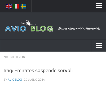
Home
Chi Siamo
Media
Foto
Video
Notizie Italia
NOTIZIE ITALIA
Contatti
Aeronautica Civile
Privacy
Iraq: Emirates sospende sorvoli
Aeronautica Militare
Pubblicità
BY
AVIOBLOG
· 29 LUGLIO 2014
Aeroporti
Disclaimer
Compagnie Aeree
Feed
Forze Aeree
Prenota Voli
Incidenti e inconvenienti aerei