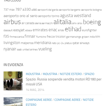
TAG CLOUD
787
a330
737 max
a380
aeroporti del garda
aeroporto bergamo
aeroporto bologna
agusta westland
aeroporto orio al serio
aeroporto torino
airbus
alitalia
boeing
air canada
alenia aermacchi
amx
ansv
etihad
enac
emirates
easyjet
enav
eurofighter
dassault
ebace
finnair
f35
frecce tricolori
klm
finmeccanica
fiumicino
germanwings
gripen
india
livingston
meridiana
malpensa
qatar airways
nato
pc-24
pilatus
ryanair
vueling
saab
united airlines
IN EVIDENZA
INDUSTRIA
/
INDUSTRIA
/
NOTIZIE ESTERO
/
SPAZIO
Spazio: Russia sospende vendita motori RD180 per
missili USA
14 MAG, 2014
COMPAGNIE AEREE
/
COMPAGNIE AEREE
/
NOTIZIE
ESTERO