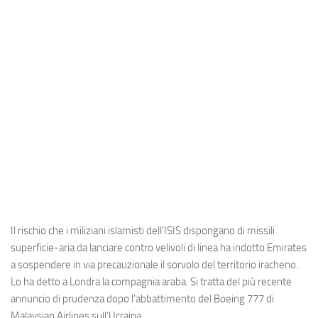
Industria
Notizie Estero
Compagnie Aeree
Forze Aeree
Industria
Media
Video
Aeroporti
Compagnie Aeree
Il rischio che i miliziani islamisti dell’ISIS dispongano di missili
Forze Aeree
superficie-aria da lanciare contro velivoli di linea ha indotto Emirates
a sospendere in via precauzionale il sorvolo del territorio iracheno.
Incidenti
Lo ha detto a Londra la compagnia araba. Si tratta del più recente
Industria
annuncio di prudenza dopo l’abbattimento del Boeing 777 di
Malaysian Airlines sull’Ucraina.