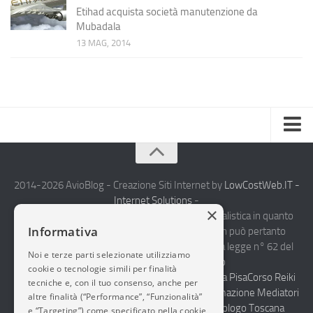
Etihad acquista società manutenzione da
Mubadala
13 MAG, 2014
Home
Chi Siamo
2014-2026 AvioBlog - Creazione Siti Internet by
LowCostWeb.IT -
Internet Solutions
-
Notizie Estero
×
Questo blog non rappresenta una testata giornalistica in quanto
Informativa
viene aggiornato senza alcuna periodicità. Non può pertanto
Compagnie Aeree
considerarsi un prodotto editoriale ai sensi della legge n° 62 del
Noi e terze parti selezionate utilizziamo
Forze Aeree
7.03.2001.
Disclaimer Completo
cookie o tecnologie simili per finalità
Vendita Abbigliamento Sicurezza
Termoidraulica Pisa
Corso Reiki
Industria
tecniche e, con il tuo consenso, anche per
Torino
Selezione del personale Napoli
Corsi Formazione Mediatori
altre finalità (“Performance”, “Funzionalità”
Notizie Italia
Felini Educatori Cinofili
-
Web Agency Pisa
Urologo Toscana
e “Targeting”) come specificato nella cookie