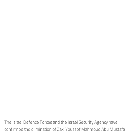
Industria
Notizie Estero
Compagnie Aeree
Forze Aeree
Industria
Media
Video
Aeroporti
Compagnie Aeree
Forze Aeree
Incidenti
Industria
The Israel Defence Forces and the Israel Security Agency have
confirmed the elimination of Zaki Youssef Mahmoud Abu Mustafa