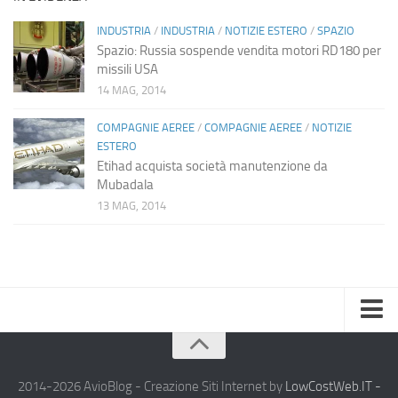
INDUSTRIA
/
INDUSTRIA
/
NOTIZIE ESTERO
/
SPAZIO
Spazio: Russia sospende vendita motori RD180 per
missili USA
14 MAG, 2014
COMPAGNIE AEREE
/
COMPAGNIE AEREE
/
NOTIZIE
ESTERO
Etihad acquista società manutenzione da
Mubadala
13 MAG, 2014
Home
Chi Siamo
2014-2026 AvioBlog - Creazione Siti Internet by
LowCostWeb.IT -