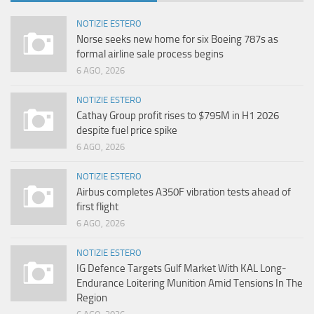
NOTIZIE ESTERO
Norse seeks new home for six Boeing 787s as
formal airline sale process begins
6 AGO, 2026
NOTIZIE ESTERO
Cathay Group profit rises to $795M in H1 2026
despite fuel price spike
6 AGO, 2026
NOTIZIE ESTERO
Airbus completes A350F vibration tests ahead of
first flight
6 AGO, 2026
NOTIZIE ESTERO
IG Defence Targets Gulf Market With KAL Long-
Endurance Loitering Munition Amid Tensions In The
Region