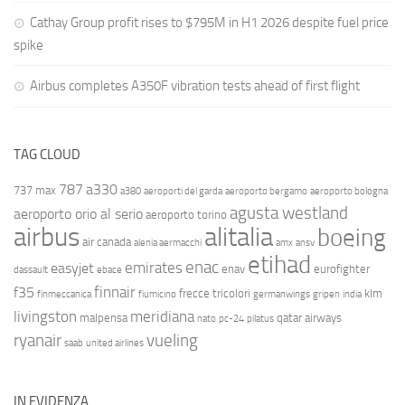
Cathay Group profit rises to $795M in H1 2026 despite fuel price
spike
Airbus completes A350F vibration tests ahead of first flight
TAG CLOUD
787
a330
737 max
a380
aeroporti del garda
aeroporto bergamo
aeroporto bologna
agusta westland
aeroporto orio al serio
aeroporto torino
airbus
alitalia
boeing
air canada
alenia aermacchi
amx
ansv
etihad
enac
emirates
easyjet
enav
eurofighter
dassault
ebace
finnair
f35
frecce tricolori
klm
finmeccanica
fiumicino
germanwings
gripen
india
livingston
meridiana
malpensa
qatar airways
nato
pc-24
pilatus
ryanair
vueling
saab
united airlines
IN EVIDENZA