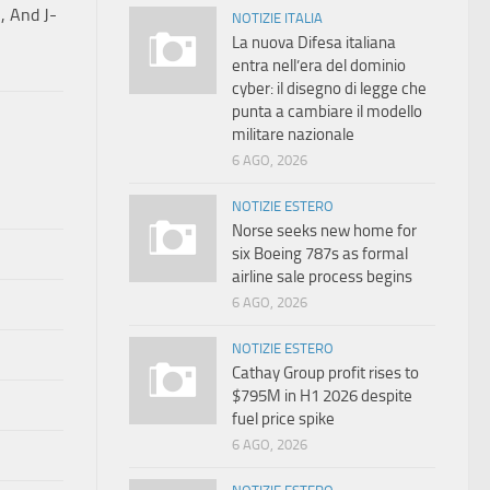
, And J-
NOTIZIE ITALIA
La nuova Difesa italiana
entra nell’era del dominio
cyber: il disegno di legge che
punta a cambiare il modello
militare nazionale
6 AGO, 2026
NOTIZIE ESTERO
Norse seeks new home for
six Boeing 787s as formal
airline sale process begins
6 AGO, 2026
NOTIZIE ESTERO
Cathay Group profit rises to
$795M in H1 2026 despite
fuel price spike
6 AGO, 2026