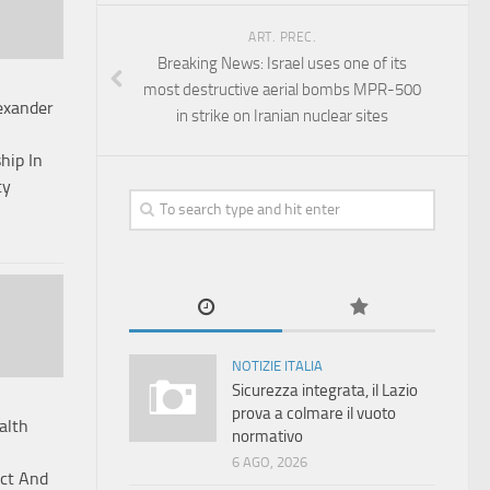
ART. PREC.
Breaking News: Israel uses one of its
most destructive aerial bombs MPR-500
exander
in strike on Iranian nuclear sites
ip In
ty
NOTIZIE ITALIA
Sicurezza integrata, il Lazio
prova a colmare il vuoto
alth
normativo
6 AGO, 2026
ect And