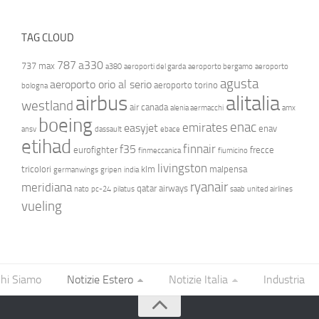
TAG CLOUD
787
a330
737 max
a380
aeroporti del garda
aeroporto bergamo
aeroporto
agusta
aeroporto orio al serio
aeroporto torino
bologna
airbus
alitalia
westland
air canada
alenia aermacchi
amx
boeing
enac
emirates
easyjet
enav
ansv
dassault
ebace
etihad
finnair
f35
eurofighter
frecce
finmeccanica
fiumicino
livingston
tricolori
klm
malpensa
germanwings
gripen
india
ryanair
meridiana
qatar airways
nato
pc-24
pilatus
saab
united airlines
vueling
hi Siamo
Notizie Estero
Notizie Italia
Industria