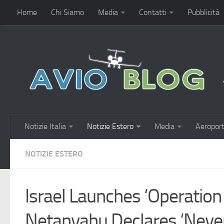
Home
Chi Siamo
Media
Contatti
Pubblicità
Notizie Italia
Notizie Estero
Media
Aeroport
NOTIZIE ESTERO
Israel Launches ‘Operation 
Netanyahu Declares ‘Never