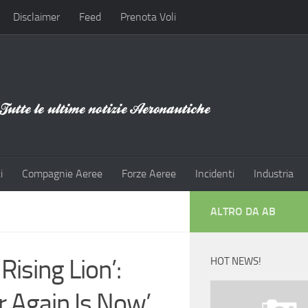
Disclaimer
Feed
Prenota Voli
i
Compagnie Aeree
Forze Aeree
Incidenti
Industria
ALTRO DA AB
Rising Lion’:
HOT NEWS!
 Again Is Now’