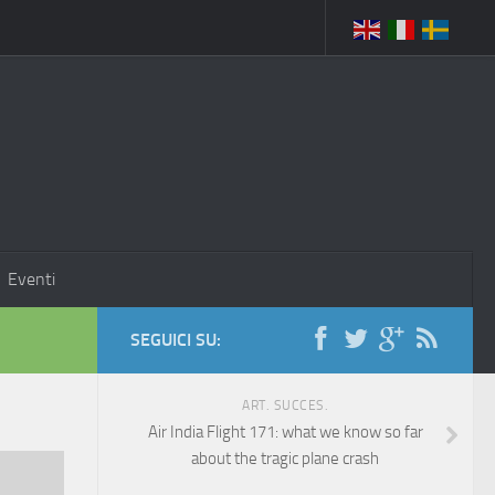
Eventi
SEGUICI SU:
ART. SUCCES.
Air India Flight 171: what we know so far
about the tragic plane crash