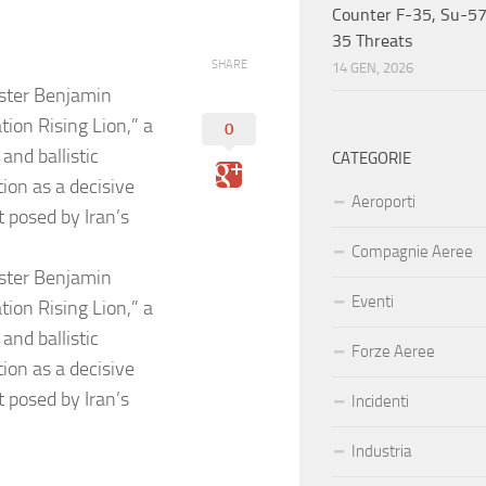
Counter F-35, Su-57
35 Threats
SHARE
14 GEN, 2026
ister Benjamin
on Rising Lion,” a
0
and ballistic
CATEGORIE
ion as a decisive
Aeroporti
t posed by Iran’s
Compagnie Aeree
ister Benjamin
Eventi
on Rising Lion,” a
and ballistic
Forze Aeree
ion as a decisive
t posed by Iran’s
Incidenti
Industria