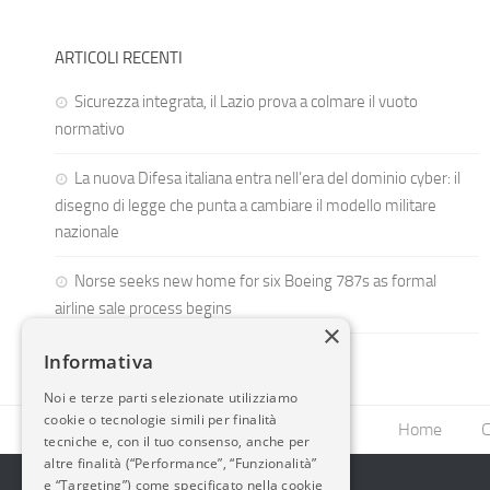
ARTICOLI RECENTI
Sicurezza integrata, il Lazio prova a colmare il vuoto
normativo
La nuova Difesa italiana entra nell’era del dominio cyber: il
disegno di legge che punta a cambiare il modello militare
nazionale
Norse seeks new home for six Boeing 787s as formal
airline sale process begins
×
Informativa
Noi e terze parti selezionate utilizziamo
cookie o tecnologie simili per finalità
Home
C
tecniche e, con il tuo consenso, anche per
altre finalità (“Performance”, “Funzionalità”
e “Targeting”) come specificato nella cookie