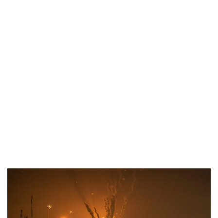
Industria
Notizie Estero
Compagnie Aeree
Forze Aeree
Industria
Media
Video
Aeroporti
Compagnie Aeree
Forze Aeree
Incidenti
Industria