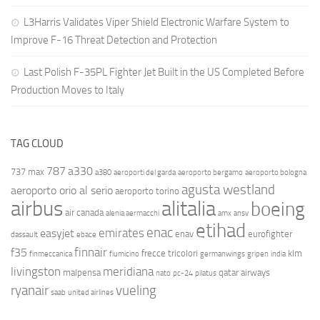
L3Harris Validates Viper Shield Electronic Warfare System to
Improve F-16 Threat Detection and Protection
Last Polish F-35PL Fighter Jet Built in the US Completed Before
Production Moves to Italy
TAG CLOUD
787
a330
737 max
a380
aeroporti del garda
aeroporto bergamo
aeroporto bologna
agusta westland
aeroporto orio al serio
aeroporto torino
airbus
alitalia
boeing
air canada
alenia aermacchi
amx
ansv
etihad
enac
emirates
easyjet
enav
eurofighter
dassault
ebace
finnair
f35
frecce tricolori
klm
finmeccanica
fiumicino
germanwings
gripen
india
livingston
meridiana
malpensa
qatar airways
nato
pc-24
pilatus
ryanair
vueling
saab
united airlines