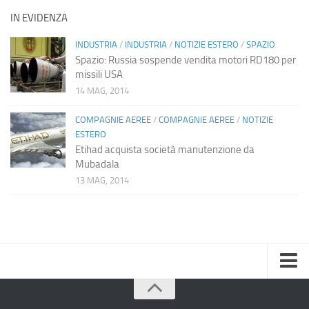
IN EVIDENZA
INDUSTRIA
/
INDUSTRIA
/
NOTIZIE ESTERO
/
SPAZIO
Spazio: Russia sospende vendita motori RD180 per
missili USA
14 MAG, 2014
COMPAGNIE AEREE
/
COMPAGNIE AEREE
/
NOTIZIE
ESTERO
Etihad acquista società manutenzione da
Mubadala
13 MAG, 2014
Home