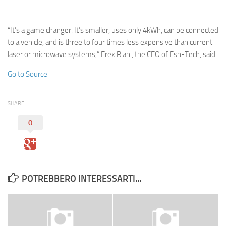
Eventi
“It’s a game changer. It’s smaller, uses only 4kWh, can be connected
to a vehicle, and is three to four times less expensive than current
laser or microwave systems,” Erex Riahi, the CEO of Esh-Tech, said.
Go to Source
SHARE
0
POTREBBERO INTERESSARTI...