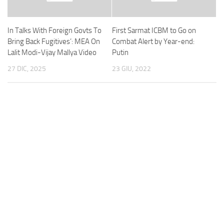
In Talks With Foreign Govts To
First Sarmat ICBM to Go on
Bring Back Fugitives’: MEA On
Combat Alert by Year-end:
Lalit Modi-Vijay Mallya Video
Putin
27 DIC, 2025
23 GIU, 2022