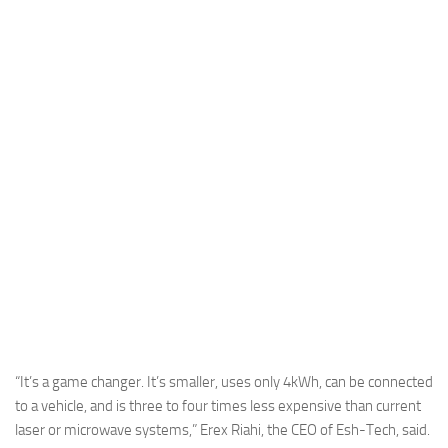
Industria
Notizie Estero
Compagnie Aeree
Forze Aeree
Industria
Media
Video
Aeroporti
Compagnie Aeree
Forze Aeree
Incidenti
“It’s a game changer. It’s smaller, uses only 4kWh, can be connected
to a vehicle, and is three to four times less expensive than current
Industria
laser or microwave systems,” Erex Riahi, the CEO of Esh-Tech, said.