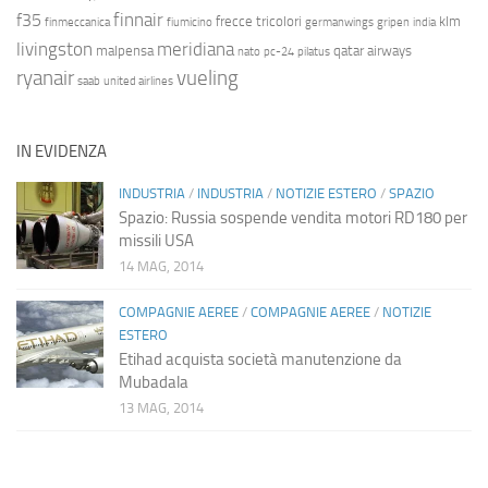
finnair
f35
frecce tricolori
klm
finmeccanica
fiumicino
germanwings
gripen
india
livingston
meridiana
malpensa
qatar airways
nato
pc-24
pilatus
ryanair
vueling
saab
united airlines
IN EVIDENZA
INDUSTRIA
/
INDUSTRIA
/
NOTIZIE ESTERO
/
SPAZIO
Spazio: Russia sospende vendita motori RD180 per
missili USA
14 MAG, 2014
COMPAGNIE AEREE
/
COMPAGNIE AEREE
/
NOTIZIE
ESTERO
Etihad acquista società manutenzione da
Mubadala
13 MAG, 2014