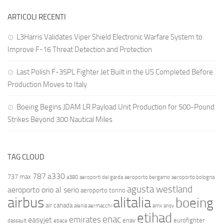
ARTICOLI RECENTI
L3Harris Validates Viper Shield Electronic Warfare System to
Improve F-16 Threat Detection and Protection
Last Polish F-35PL Fighter Jet Built in the US Completed Before
Production Moves to Italy
Boeing Begins JDAM LR Payload Unit Production for 500-Pound
Strikes Beyond 300 Nautical Miles
TAG CLOUD
787
a330
737 max
a380
aeroporti del garda
aeroporto bergamo
aeroporto bologna
agusta westland
aeroporto orio al serio
aeroporto torino
airbus
alitalia
boeing
air canada
alenia aermacchi
amx
ansv
etihad
enac
emirates
easyjet
enav
eurofighter
dassault
ebace