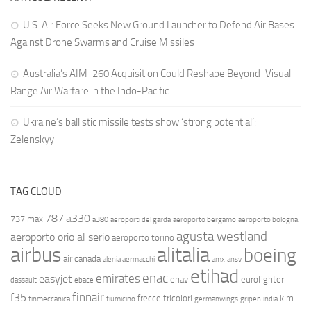
U.S. Air Force Seeks New Ground Launcher to Defend Air Bases
Against Drone Swarms and Cruise Missiles
Australia’s AIM-260 Acquisition Could Reshape Beyond-Visual-
Range Air Warfare in the Indo-Pacific
Ukraine’s ballistic missile tests show ‘strong potential’:
Zelenskyy
TAG CLOUD
787
a330
737 max
a380
aeroporti del garda
aeroporto bergamo
aeroporto bologna
agusta westland
aeroporto orio al serio
aeroporto torino
airbus
alitalia
boeing
air canada
alenia aermacchi
amx
ansv
etihad
enac
emirates
easyjet
enav
eurofighter
dassault
ebace
finnair
f35
frecce tricolori
klm
finmeccanica
fiumicino
germanwings
gripen
india