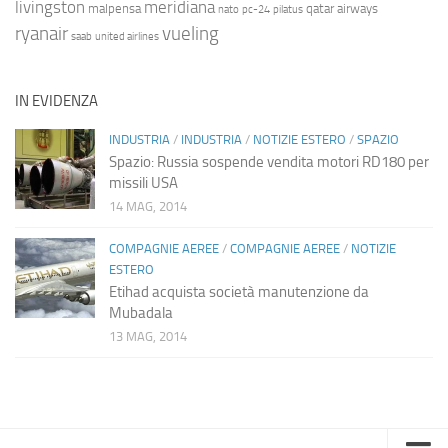
livingston
meridiana
malpensa
qatar airways
nato
pc-24
pilatus
ryanair
vueling
saab
united airlines
IN EVIDENZA
INDUSTRIA
/
INDUSTRIA
/
NOTIZIE ESTERO
/
SPAZIO
Spazio: Russia sospende vendita motori RD180 per
missili USA
14 MAG, 2014
COMPAGNIE AEREE
/
COMPAGNIE AEREE
/
NOTIZIE
ESTERO
Etihad acquista società manutenzione da
Mubadala
13 MAG, 2014