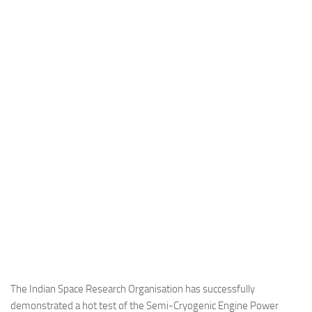
Industria
Notizie Estero
Compagnie Aeree
Forze Aeree
Industria
Media
Video
Aeroporti
Compagnie Aeree
Forze Aeree
Incidenti
Industria
The Indian Space Research Organisation has successfully
demonstrated a hot test of the Semi-Cryogenic Engine Power