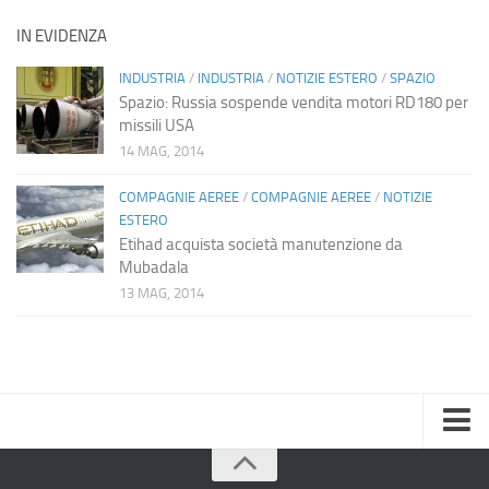
IN EVIDENZA
INDUSTRIA
/
INDUSTRIA
/
NOTIZIE ESTERO
/
SPAZIO
Spazio: Russia sospende vendita motori RD180 per
missili USA
14 MAG, 2014
COMPAGNIE AEREE
/
COMPAGNIE AEREE
/
NOTIZIE
ESTERO
Etihad acquista società manutenzione da
Mubadala
13 MAG, 2014
Home