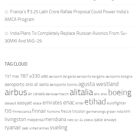
France’s ₹3.25 Lakh Crore Rafale Proposal Could Power India’s
AMCA Program
India Plans To Completely Replace Russian Avionics From Su-
30MKI And MiG-29
TAG CLOUD
787
a330
737 max
a380
aeroporti del garda
aeroporto bergamo
aeroporto bologna
agusta westland
aeroporto orio al serio
aeroporto torino
airbus
alitalia
boeing
air canada
alenia aermacchi
amx
ansv
etihad
enac
emirates
easyjet
enav
eurofighter
dassault
ebace
finnair
f35
frecce tricolori
klm
finmeccanica
fiumicino
germanwings
gripen
india
livingston
meridiana
malpensa
qatar airways
nato
pc-24
pilatus
ryanair
vueling
saab
united airlines