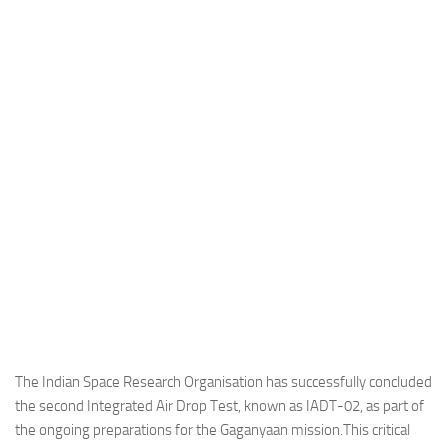
Industria
Notizie Estero
Compagnie Aeree
Forze Aeree
Industria
Media
Video
Aeroporti
Compagnie Aeree
Forze Aeree
Incidenti
The Indian Space Research Organisation has successfully concluded
the second Integrated Air Drop Test, known as IADT-02, as part of
Industria
the ongoing preparations for the Gaganyaan mission.This critical