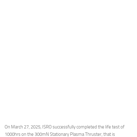
Industria
Notizie Estero
Compagnie Aeree
Forze Aeree
Industria
Media
Video
Aeroporti
Compagnie Aeree
Forze Aeree
Incidenti
Industria
On March 27, 2025, ISRO successfully completed the life test of
1000hrs on the 300mN Stationary Plasma Thruster, that is