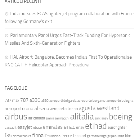
ARTICOLI RECENTI
India pursues FCAS fighter jet program collaboration with France
following Germany’s exit
Parliamentary Panel Urges Fast-Track Funding For Hypersonic
Missiles And Sixth-Generation Fighters
HAL Airport, Bangalore, Becomes India’s First To Operationalise
RNO CAT-H Helicopter Approach Procedure
TAG CLOUD
787
a330
737 max
a380
aeroporti del garda
aeroporto bergamo
aeroporto bologna
agusta westland
aeroporto orio al serio
aeroporto torino
airbus
alitalia
boeing
air canada
alenia aermacchi
amx
ansv
etihad
enac
emirates
easyjet
enav
eurofighter
dassault
ebace
finnair
f35
frecce tricolori
klm
finmeccanica
fiumicino
germanwings
gripen
india