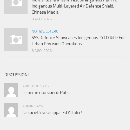
India’s Kusha Missile Test Strengthens Path To
Indigenous Multi-Layered Air Defence Shield:
Chinese Media
8 AGO, 2026
NOTIZIE ESTERO
SSS Defence Showcases Indigenous TYTO Rifle For
Urban Precision Operations
8 AGO, 2026
DISCUSSIONI
AVIOBLOG SAYS:
Le prime ritorsioni di Putin
ADMIN SAYS:
La società si sviluppa. Ed Alitalia?