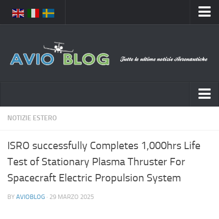
Home
Chi Siamo
Media
Foto
Video
Notizie Italia
NOTIZIE ESTERO
Contatti
Aeronautica Civile
Privacy
ISRO successfully Completes 1,000hrs Life
Aeronautica Militare
Pubblicità
Test of Stationary Plasma Thruster For
Aeroporti
Disclaimer
Spacecraft Electric Propulsion System
Compagnie Aeree
Feed
BY
AVIOBLOG
· 29 MARZO 2025
Forze Aeree
Prenota Voli
Incidenti e inconvenienti aerei