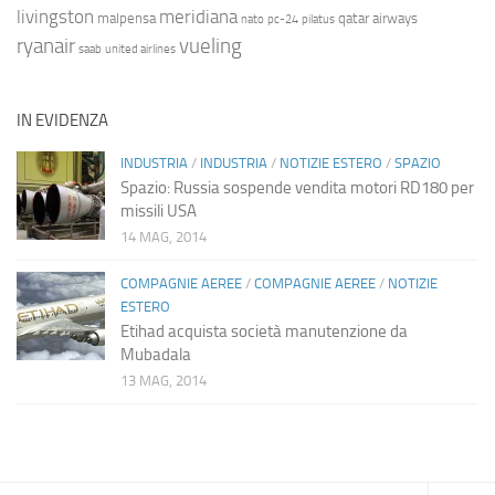
livingston
meridiana
malpensa
qatar airways
nato
pc-24
pilatus
ryanair
vueling
saab
united airlines
IN EVIDENZA
INDUSTRIA
/
INDUSTRIA
/
NOTIZIE ESTERO
/
SPAZIO
Spazio: Russia sospende vendita motori RD180 per
missili USA
14 MAG, 2014
COMPAGNIE AEREE
/
COMPAGNIE AEREE
/
NOTIZIE
ESTERO
Etihad acquista società manutenzione da
Mubadala
13 MAG, 2014