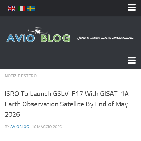
Home
Chi Siamo
Media
Foto
Video
Notizie Italia
NOTIZIE ESTERO
Contatti
Aeronautica Civile
Privacy
ISRO To Launch GSLV-F17 With GISAT-1A
Aeronautica Militare
Pubblicità
Earth Observation Satellite By End of May
Aeroporti
Disclaimer
2026
Compagnie Aeree
Feed
BY
AVIOBLOG
· 16 MAGGIO 2026
Forze Aeree
Prenota Voli
Incidenti e inconvenienti aerei