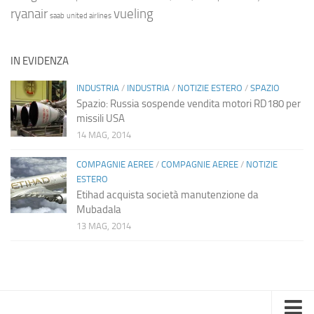
ryanair
vueling
saab
united airlines
IN EVIDENZA
INDUSTRIA
/
INDUSTRIA
/
NOTIZIE ESTERO
/
SPAZIO
Spazio: Russia sospende vendita motori RD180 per
missili USA
14 MAG, 2014
COMPAGNIE AEREE
/
COMPAGNIE AEREE
/
NOTIZIE
ESTERO
Etihad acquista società manutenzione da
Mubadala
13 MAG, 2014