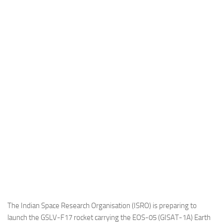
Industria
Notizie Estero
Compagnie Aeree
Forze Aeree
Industria
Media
Video
Aeroporti
Compagnie Aeree
Forze Aeree
Incidenti
Industria
The Indian Space Research Organisation (ISRO) is preparing to
launch the GSLV-F17 rocket carrying the EOS-05 (GISAT-1A) Earth