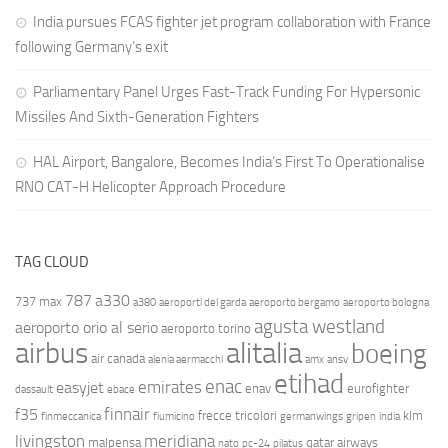
India pursues FCAS fighter jet program collaboration with France
following Germany’s exit
Parliamentary Panel Urges Fast-Track Funding For Hypersonic
Missiles And Sixth-Generation Fighters
HAL Airport, Bangalore, Becomes India’s First To Operationalise
RNO CAT-H Helicopter Approach Procedure
TAG CLOUD
787
a330
737 max
a380
aeroporti del garda
aeroporto bergamo
aeroporto bologna
agusta westland
aeroporto orio al serio
aeroporto torino
airbus
alitalia
boeing
air canada
alenia aermacchi
amx
ansv
etihad
enac
emirates
easyjet
enav
eurofighter
dassault
ebace
finnair
f35
frecce tricolori
klm
finmeccanica
fiumicino
germanwings
gripen
india
livingston
meridiana
malpensa
qatar airways
nato
pc-24
pilatus