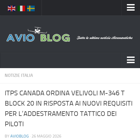
Home
Chi Siamo
Media
Foto
Video
Notizie Italia
NOTIZIE ITALIA
Contatti
Aeronautica Civile
Privacy
ITPS CANADA ORDINA VELIVOLI M-346 T
Aeronautica Militare
Pubblicità
BLOCK 20 IN RISPOSTA AI NUOVI REQUISITI
Aeroporti
Disclaimer
PER L’ADDESTRAMENTO TATTICO DEI
Compagnie Aeree
Feed
PILOTI
Forze Aeree
Prenota Voli
BY
AVIOBLOG
· 26 MAGGIO 2026
Incidenti e inconvenienti aerei