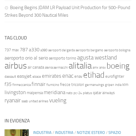
Boeing Begins JDAM LR Payload Unit Production for 500-Pound
Strikes Beyond 300 Nautical Miles
TAG CLOUD
787
a330
737 max
a380
aeroporti del garda
aeroporto bergamo
aeroporto bologna
agusta westland
aeroporto orio al serio
aeroporto torino
airbus
alitalia
boeing
air canada
alenia aermacchi
amx
ansv
etihad
enac
emirates
easyjet
enav
eurofighter
dassault
ebace
finnair
f35
frecce tricolori
klm
finmeccanica
fiumicino
germanwings
gripen
india
livingston
meridiana
malpensa
qatar airways
nato
pc-24
pilatus
ryanair
vueling
saab
united airlines
IN EVIDENZA
INDUSTRIA
/
INDUSTRIA
/
NOTIZIE ESTERO
/
SPAZIO