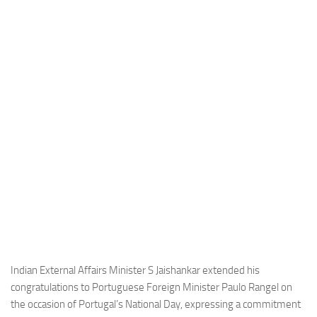
Industria
Notizie Estero
Compagnie Aeree
Forze Aeree
Industria
Media
Video
Aeroporti
Compagnie Aeree
Forze Aeree
Incidenti
Indian External Affairs Minister S Jaishankar extended his
congratulations to Portuguese Foreign Minister Paulo Rangel on
Industria
the occasion of Portugal’s National Day, expressing a commitment