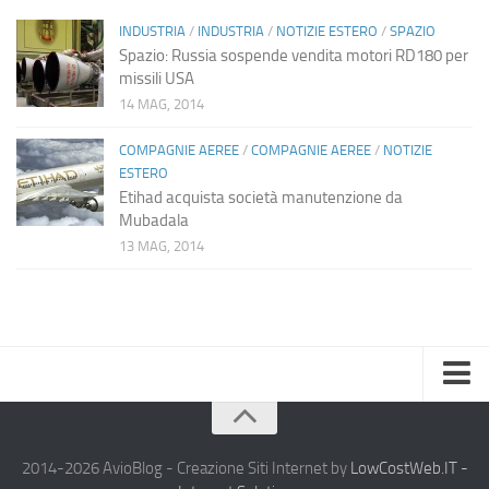
INDUSTRIA
/
INDUSTRIA
/
NOTIZIE ESTERO
/
SPAZIO
Spazio: Russia sospende vendita motori RD180 per
missili USA
14 MAG, 2014
COMPAGNIE AEREE
/
COMPAGNIE AEREE
/
NOTIZIE
ESTERO
Etihad acquista società manutenzione da
Mubadala
13 MAG, 2014
Home
Chi Siamo
2014-2026 AvioBlog - Creazione Siti Internet by
LowCostWeb.IT -