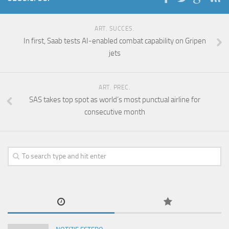
ART. SUCCES.
In first, Saab tests AI-enabled combat capability on Gripen
jets
ART. PREC.
SAS takes top spot as world’s most punctual airline for
consecutive month