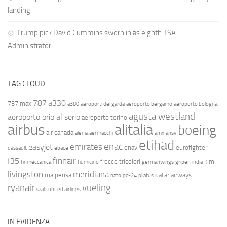
landing
Trump pick David Cummins sworn in as eighth TSA
Administrator
TAG CLOUD
787
a330
737 max
a380
aeroporti del garda
aeroporto bergamo
aeroporto bologna
agusta westland
aeroporto orio al serio
aeroporto torino
airbus
alitalia
boeing
air canada
alenia aermacchi
amx
ansv
etihad
enac
emirates
easyjet
enav
eurofighter
dassault
ebace
finnair
f35
frecce tricolori
klm
finmeccanica
fiumicino
germanwings
gripen
india
livingston
meridiana
malpensa
qatar airways
nato
pc-24
pilatus
ryanair
vueling
saab
united airlines
IN EVIDENZA