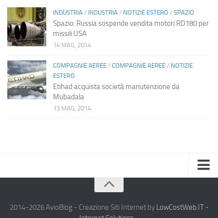
INDUSTRIA
/
INDUSTRIA
/
NOTIZIE ESTERO
/
SPAZIO
Spazio: Russia sospende vendita motori RD180 per
missili USA
14 MAG, 2014
COMPAGNIE AEREE
/
COMPAGNIE AEREE
/
NOTIZIE
ESTERO
Etihad acquista società manutenzione da
Mubadala
13 MAG, 2014
Home
Chi Siamo
2014-2026 AvioBlog - Creazione Siti Internet by
LowCostWeb.IT -