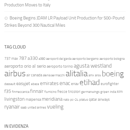
Production Moves to Italy
Boeing Begins JDAM LR Payload Unit Production for 500-Pound
Strikes Beyond 300 Nautical Miles
TAG CLOUD
787
a330
737 max
a380
aeroporti del garda
aeroporto bergamo
aeroporto bologna
agusta westland
aeroporto orio al serio
aeroporto torino
airbus
alitalia
boeing
air canada
alenia aermacchi
amx
ansv
etihad
enac
emirates
easyjet
enav
eurofighter
dassault
ebace
finnair
f35
frecce tricolori
klm
finmeccanica
fiumicino
germanwings
gripen
india
livingston
meridiana
malpensa
qatar airways
nato
pc-24
pilatus
ryanair
vueling
saab
united airlines
IN EVIDENZA