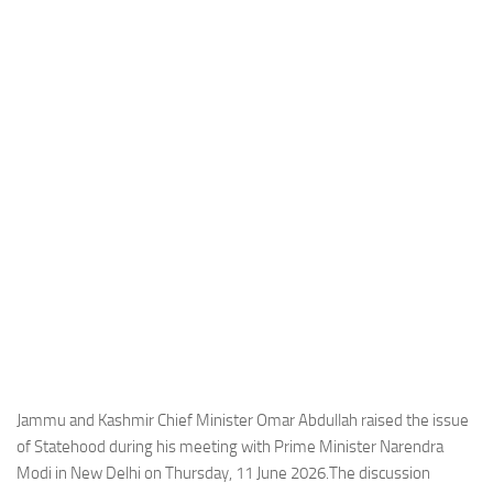
Industria
Notizie Estero
Compagnie Aeree
Forze Aeree
Industria
Media
Video
Aeroporti
Compagnie Aeree
Forze Aeree
Incidenti
Jammu and Kashmir Chief Minister Omar Abdullah raised the issue
of Statehood during his meeting with Prime Minister Narendra
Industria
Modi in New Delhi on Thursday, 11 June 2026.The discussion