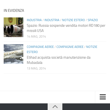
IN EVIDENZA
INDUSTRIA
/
INDUSTRIA
/
NOTIZIE ESTERO
/
SPAZIO
Spazio: Russia sospende vendita motori RD180 per
missili USA
14 MAG, 2014
COMPAGNIE AEREE
/
COMPAGNIE AEREE
/
NOTIZIE
ESTERO
Etihad acquista società manutenzione da
Mubadala
13 MAG, 2014
Home