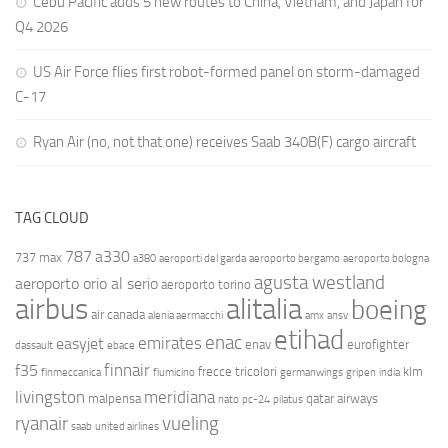
Cebu Pacific adds 5 new routes to China, Vietnam, and Japan for
Q4 2026
US Air Force flies first robot-formed panel on storm-damaged
C-17
Ryan Air (no, not that one) receives Saab 340B(F) cargo aircraft
TAG CLOUD
787
a330
737 max
a380
aeroporti del garda
aeroporto bergamo
aeroporto bologna
agusta westland
aeroporto orio al serio
aeroporto torino
airbus
alitalia
boeing
air canada
alenia aermacchi
amx
ansv
etihad
enac
emirates
easyjet
enav
eurofighter
dassault
ebace
finnair
f35
frecce tricolori
klm
finmeccanica
fiumicino
germanwings
gripen
india
livingston
meridiana
malpensa
qatar airways
nato
pc-24
pilatus
ryanair
vueling
saab
united airlines