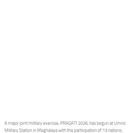
Industria
Notizie Estero
Compagnie Aeree
Forze Aeree
Industria
Media
Video
Aeroporti
Compagnie Aeree
Forze Aeree
Incidenti
Industria
A major joint military exercise, PRAGATI 2026, has begun at Umroi
Military Station in Meghalaya with the participation of 13 nations,