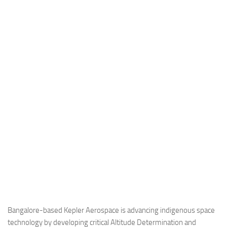
Industria
Notizie Estero
Compagnie Aeree
Forze Aeree
Industria
Media
Video
Aeroporti
Compagnie Aeree
Forze Aeree
Incidenti
Industria
Bangalore-based Kepler Aerospace is advancing indigenous space
technology by developing critical Altitude Determination and