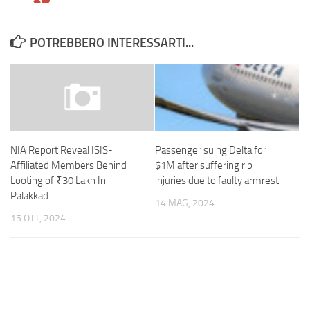
POTREBBERO INTERESSARTI...
Passenger suing Delta for
NIA Report Reveal ISIS-
$1M after suffering rib
Affiliated Members Behind
injuries due to faulty armrest
Looting of ₹30 Lakh In
Palakkad
14 MAG, 2024
15 OTT, 2024