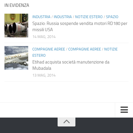
IN EVIDENZA
INDUSTRIA
/
INDUSTRIA
/
NOTIZIE ESTERO
/
SPAZIO
Spazio: Russia sospende vendita motori RD180 per
missili USA
14 MAG, 2014
COMPAGNIE AEREE
/
COMPAGNIE AEREE
/
NOTIZIE
ESTERO
Etihad acquista società manutenzione da
Mubadala
13 MAG, 2014
Home