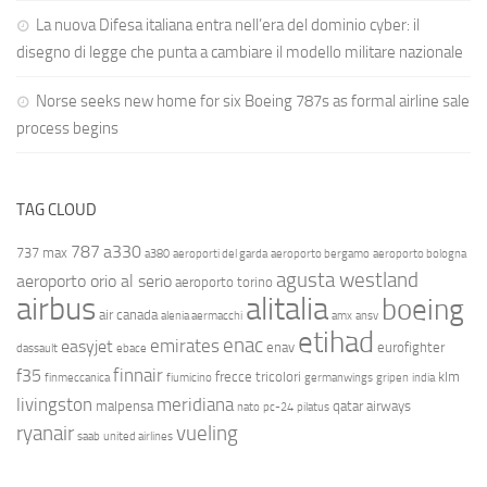
La nuova Difesa italiana entra nell’era del dominio cyber: il
disegno di legge che punta a cambiare il modello militare nazionale
Norse seeks new home for six Boeing 787s as formal airline sale
process begins
TAG CLOUD
787
a330
737 max
a380
aeroporti del garda
aeroporto bergamo
aeroporto bologna
agusta westland
aeroporto orio al serio
aeroporto torino
airbus
alitalia
boeing
air canada
alenia aermacchi
amx
ansv
etihad
enac
emirates
easyjet
enav
eurofighter
dassault
ebace
finnair
f35
frecce tricolori
klm
finmeccanica
fiumicino
germanwings
gripen
india
livingston
meridiana
malpensa
qatar airways
nato
pc-24
pilatus
ryanair
vueling
saab
united airlines