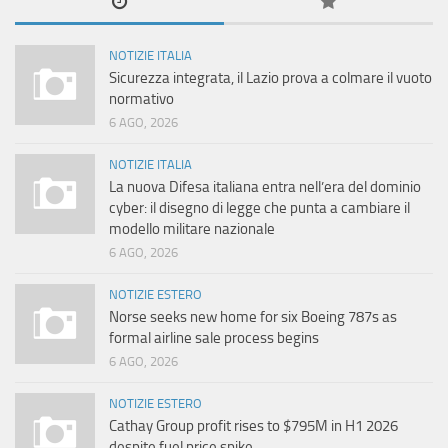
NOTIZIE ITALIA
Sicurezza integrata, il Lazio prova a colmare il vuoto
normativo
6 AGO, 2026
NOTIZIE ITALIA
La nuova Difesa italiana entra nell’era del dominio
cyber: il disegno di legge che punta a cambiare il
modello militare nazionale
6 AGO, 2026
NOTIZIE ESTERO
Norse seeks new home for six Boeing 787s as
formal airline sale process begins
6 AGO, 2026
NOTIZIE ESTERO
Cathay Group profit rises to $795M in H1 2026
despite fuel price spike