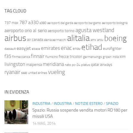
TAG CLOUD
787
a330
737 max
a380
aeroporti del garda
aeroporto bergamo
aeroporto bologna
agusta westland
aeroporto orio al serio
aeroporto torino
airbus
alitalia
boeing
air canada
alenia aermacchi
amx
ansv
etihad
enac
emirates
easyjet
enav
eurofighter
dassault
ebace
finnair
f35
frecce tricolori
klm
finmeccanica
fiumicino
germanwings
gripen
india
livingston
meridiana
malpensa
qatar airways
nato
pc-24
pilatus
ryanair
vueling
saab
united airlines
IN EVIDENZA
INDUSTRIA
/
INDUSTRIA
/
NOTIZIE ESTERO
/
SPAZIO
Spazio: Russia sospende vendita motori RD180 per
missili USA
14 MAG, 2014