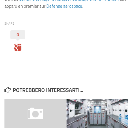
Eventi
apparu en premier sur
Defense aerospace
.
SHARE
0
POTREBBERO INTERESSARTI...