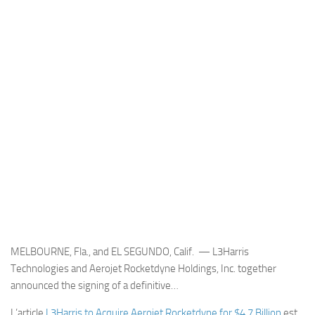
Industria
Notizie Estero
Compagnie Aeree
Forze Aeree
Industria
Media
Video
Aeroporti
Compagnie Aeree
Forze Aeree
MELBOURNE, Fla., and EL SEGUNDO, Calif. — L3Harris
Incidenti
Technologies and Aerojet Rocketdyne Holdings, Inc. together
announced the signing of a definitive…
Industria
L’article
L3Harris to Acquire Aerojet Rocketdyne for $4.7 Billion
est