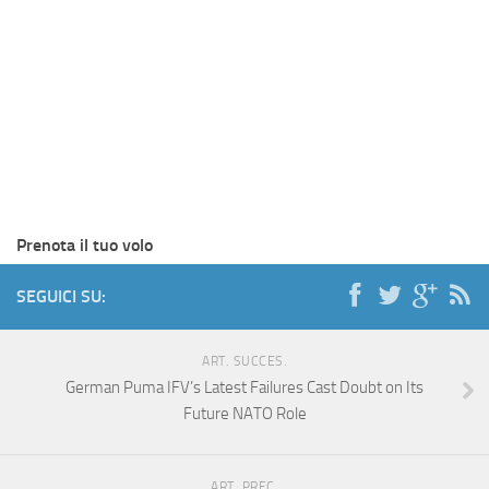
Prenota il tuo volo
SEGUICI SU:
ART. SUCCES.
German Puma IFV’s Latest Failures Cast Doubt on Its
Future NATO Role
ART. PREC.