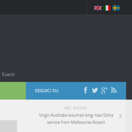
Eventi
SEGUICI SU:
ART. SUCCES.
Virgin Australia resumes long-haul Doha
service from Melbourne Airport