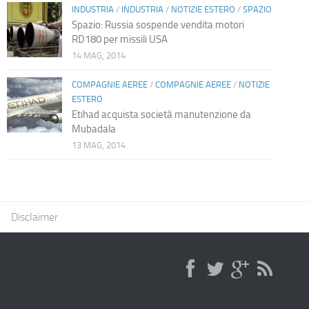
INDUSTRIA
/
INDUSTRIA
/
NOTIZIE ESTERO
/
SPAZIO
Spazio: Russia sospende vendita motori
RD180 per missili USA
14 MAG, 2014
COMPAGNIE AEREE
/
COMPAGNIE AEREE
/
NOTIZIE
ESTERO
Etihad acquista società manutenzione da
Mubadala
13 MAG, 2014
Disclaimer