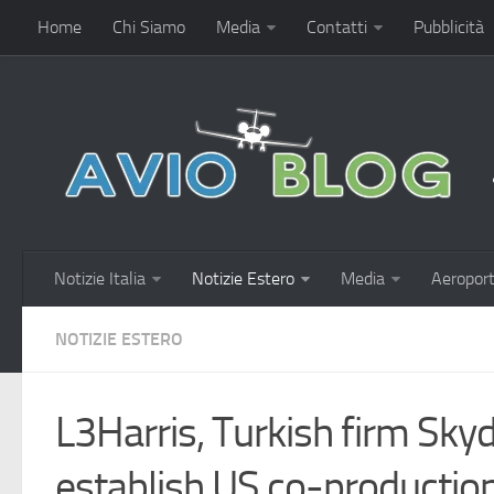
Home
Chi Siamo
Media
Contatti
Pubblicità
Notizie Italia
Notizie Estero
Media
Aeroport
NOTIZIE ESTERO
L3Harris, Turkish firm Sky
establish US co-productio