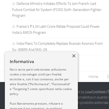
Defence Ministry Initiates Efforts To Join French-Led
Future Combat Air System (FCAS) Sixth‑Generation Fighter
Program
France’s ₹3.25 Lakh Crore Rafale Proposal Could Power
India’s AMCA Program
India Plans To Completely Replace Russian Avionics From
Su-30MKI And MiG-29
×
Informativa
Noi e terze parti selezionate utilizziamo
cookie o tecnologie simili per finalità
Home
C
tecniche e, con il tuo consenso, anche per
altre finalità (“Performance”, “Funzionalità”
e “Targeting”) come specificato nella cookie
2014-2026 AvioBlog - Creazione Siti Internet by
LowCostWeb.IT 
policy.
Questo blog non rappresenta una testata giornalistica in quanto
periodicità. Non può pertanto considerarsi un prodotto editoriale 
Puoi liberamente prestare, rifiutare o
7.03.2001.
Disclaimer Completo
revocare il tuo consenso, in qualsiasi