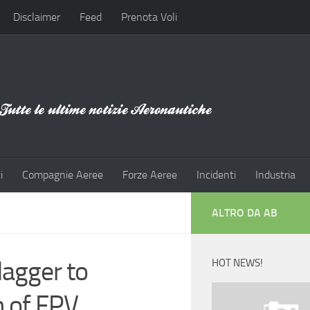
Disclaimer
Feed
Prenota Voli
i
Compagnie Aeree
Forze Aeree
Incidenti
Industria
ALTRO DA AB
dagger to
HOT NEWS!
n of FPV