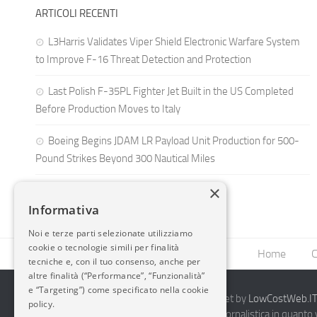
ARTICOLI RECENTI
L3Harris Validates Viper Shield Electronic Warfare System
to Improve F-16 Threat Detection and Protection
Last Polish F-35PL Fighter Jet Built in the US Completed
Before Production Moves to Italy
Boeing Begins JDAM LR Payload Unit Production for 500-
Pound Strikes Beyond 300 Nautical Miles
×
Informativa
Noi e terze parti selezionate utilizziamo
cookie o tecnologie simili per finalità
Home
C
tecniche e, con il tuo consenso, anche per
altre finalità (“Performance”, “Funzionalità”
e “Targeting”) come specificato nella cookie
2014-2026 AvioBlog - Creazione Siti Internet by
LowCostWeb.IT 
policy.
Questo blog non rappresenta una testata giornalistica in quanto