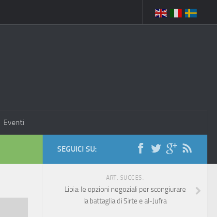
Eventi
SEGUICI SU:
ART. SUCCES.
Libia: le opzioni negoziali per scongiurare
la battaglia di Sirte e al-Jufra