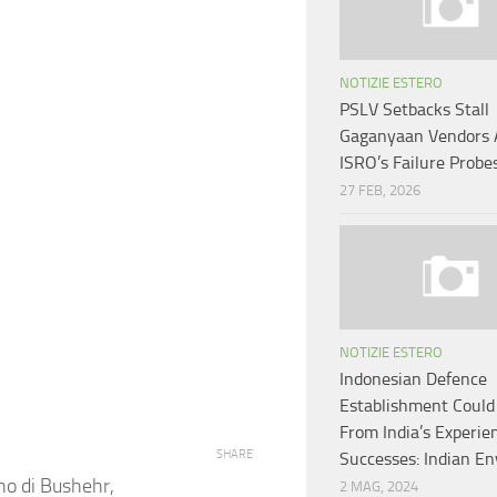
NOTIZIE ESTERO
PSLV Setbacks Stall
Gaganyaan Vendors
ISRO’s Failure Probe
27 FEB, 2026
NOTIZIE ESTERO
Indonesian Defence
Establishment Could
From India’s Experie
SHARE
Successes: Indian E
no di Bushehr,
2 MAG, 2024