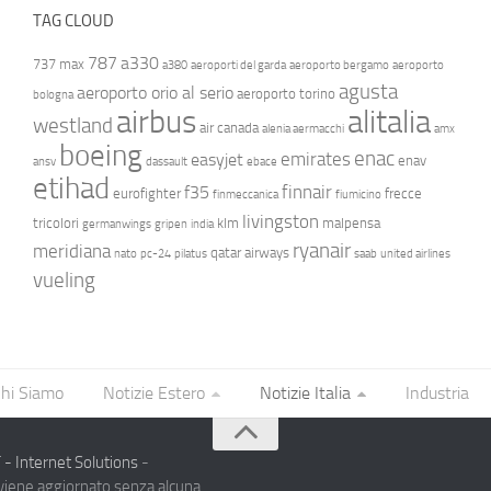
TAG CLOUD
787
a330
737 max
a380
aeroporti del garda
aeroporto bergamo
aeroporto
agusta
aeroporto orio al serio
aeroporto torino
bologna
airbus
alitalia
westland
air canada
alenia aermacchi
amx
boeing
enac
emirates
easyjet
enav
ansv
dassault
ebace
etihad
finnair
f35
eurofighter
frecce
finmeccanica
fiumicino
livingston
tricolori
klm
malpensa
germanwings
gripen
india
ryanair
meridiana
qatar airways
nato
pc-24
pilatus
saab
united airlines
vueling
hi Siamo
Notizie Estero
Notizie Italia
Industria
- Internet Solutions
-
 viene aggiornato senza alcuna