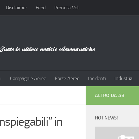
Disclaimer
Feed
Prenota Voli
i
Compagnie Aeree
Forze Aeree
Incidenti
Industria
ALTRO DA AB
inspiegabili” in
HOT NEWS!