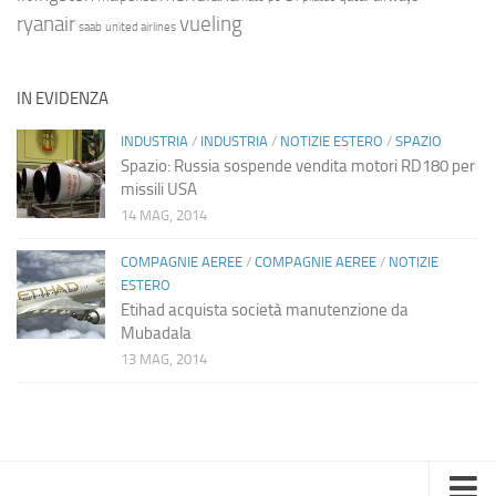
ryanair
vueling
saab
united airlines
IN EVIDENZA
INDUSTRIA
/
INDUSTRIA
/
NOTIZIE ESTERO
/
SPAZIO
Spazio: Russia sospende vendita motori RD180 per
missili USA
14 MAG, 2014
COMPAGNIE AEREE
/
COMPAGNIE AEREE
/
NOTIZIE
ESTERO
Etihad acquista società manutenzione da
Mubadala
13 MAG, 2014