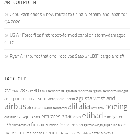
ARTICOLI RECENTI
Cebu Pacific adds 5 new routes to China, Vietnam, and Japan for
Q4 2026
US Air Force flies first robot-formed panel on storm-damaged
C-17
Ryan Air (no, not that one) receives Saab 340B(F) cargo aircraft
TAG CLOUD
787
a330
737 max
a380
aeroporti del garda
aeroporto bergamo
aeroporto bologna
agusta westland
aeroporto orio al serio
aeroporto torino
airbus
alitalia
boeing
air canada
alenia aermacchi
amx
ansv
etihad
enac
emirates
easyjet
enav
eurofighter
dassault
ebace
finnair
f35
frecce tricolori
klm
finmeccanica
fiumicino
germanwings
gripen
india
livingston
meridiana
malpensa
qatar airways
nato
pc-24
pilatus