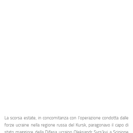
Industria
Notizie Estero
Compagnie Aeree
Forze Aeree
Industria
Media
Video
Aeroporti
Compagnie Aeree
Forze Aeree
Incidenti
La scorsa estate, in concomitanza con l’operazione condotta dalle
Industria
forze ucraine nella regione russa del Kursk, paragonavo il capo di
stato maggiore della Difesa ucraino Oleksandr Syrs’kyj a Scipione