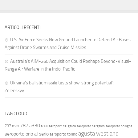
ARTICOLI RECENTI
U.S. Air Force Seeks New Ground Launcher to Defend Air Bases
Against Drone Swarms and Cruise Missiles
Australia’s AIM-260 Acquisition Could Reshape Beyond-Visual-
Range Air Warfare in the Indo-Pacific
Ukraine’s ballistic missile tests show ‘strong potential’:
Zelenskyy
TAG CLOUD
787
a330
737 max
a380
aeroporti del garda
aeroporto bergamo
aeroporto bologna
agusta westland
aeroporto orio al serio
aeroporto torino