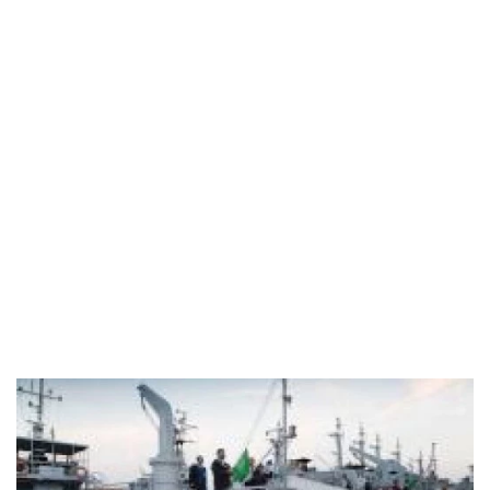
Industria
Notizie Estero
Compagnie Aeree
Forze Aeree
Industria
Media
Video
Aeroporti
Compagnie Aeree
Forze Aeree
Incidenti
Industria