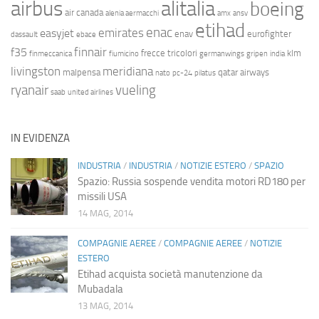
airbus
alitalia
boeing
air canada
alenia aermacchi
amx
ansv
etihad
enac
emirates
easyjet
enav
eurofighter
dassault
ebace
finnair
f35
frecce tricolori
klm
finmeccanica
fiumicino
germanwings
gripen
india
livingston
meridiana
malpensa
qatar airways
nato
pc-24
pilatus
ryanair
vueling
saab
united airlines
IN EVIDENZA
INDUSTRIA
/
INDUSTRIA
/
NOTIZIE ESTERO
/
SPAZIO
Spazio: Russia sospende vendita motori RD180 per
missili USA
14 MAG, 2014
COMPAGNIE AEREE
/
COMPAGNIE AEREE
/
NOTIZIE
ESTERO
Etihad acquista società manutenzione da
Mubadala
13 MAG, 2014