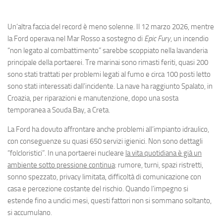
Un’altra faccia del record è meno solenne. Il 12 marzo 2026, mentre
la Ford operava nel Mar Rosso a sostegno di
Epic Fury
, un incendio
“non legato al combattimento” sarebbe scoppiato nella lavanderia
principale della portaerei. Tre marinai sono rimasti feriti, quasi 200
sono stati trattati per problemi legati al fumo e circa 100 posti letto
sono stati interessati dall’incidente. La nave ha raggiunto Spalato, in
Croazia, per riparazioni e manutenzione, dopo una sosta
temporanea a Souda Bay, a Creta.
La Ford ha dovuto affrontare anche problemi all’impianto idraulico,
con conseguenze su quasi 650 servizi igienici. Non sono dettagli
“folcloristici”. In una portaerei nucleare
la vita quotidiana è già un
ambiente sotto pressione continua
: rumore, turni, spazi ristretti,
sonno spezzato, privacy limitata, difficoltà di comunicazione con
casa e percezione costante del rischio. Quando l’impegno si
estende fino a undici mesi, questi fattori non si sommano soltanto,
si accumulano.