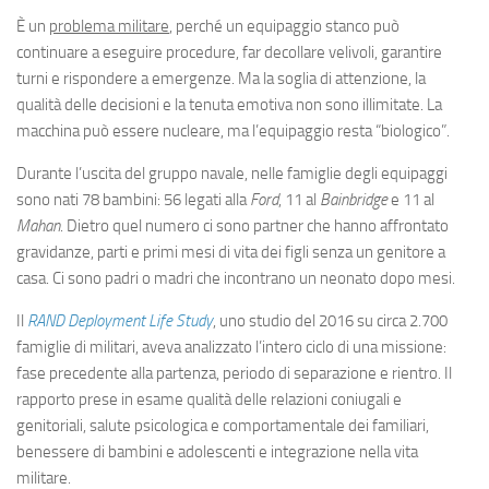
È un
problema militare
, perché un equipaggio stanco può
continuare a eseguire procedure, far decollare velivoli, garantire
turni e rispondere a emergenze. Ma la soglia di attenzione, la
qualità delle decisioni e la tenuta emotiva non sono illimitate. La
macchina può essere nucleare, ma l’equipaggio resta “biologico”.
Durante l’uscita del gruppo navale, nelle famiglie degli equipaggi
sono nati 78 bambini: 56 legati alla
Ford
, 11 al
Bainbridge
e 11 al
Mahan
. Dietro quel numero ci sono partner che hanno affrontato
gravidanze, parti e primi mesi di vita dei figli senza un genitore a
casa. Ci sono padri o madri che incontrano un neonato dopo mesi.
Il
RAND Deployment Life Study
, uno studio del 2016 su circa 2.700
famiglie di militari, aveva analizzato l’intero ciclo di una missione:
fase precedente alla partenza, periodo di separazione e rientro. Il
rapporto prese in esame qualità delle relazioni coniugali e
genitoriali, salute psicologica e comportamentale dei familiari,
benessere di bambini e adolescenti e integrazione nella vita
militare.