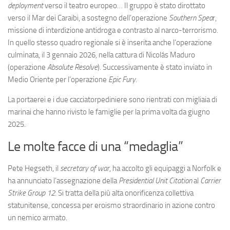
deployment
verso il teatro europeo… Il gruppo è stato dirottato
verso il Mar dei Caraibi, a sostegno dell’operazione
Southern Spea
r,
missione di interdizione antidroga e contrasto al narco-terrorismo.
In quello stesso quadro regionale si è inserita anche l’operazione
culminata, il 3 gennaio 2026, nella cattura di Nicolás Maduro
(operazione
Absolute Resolve
). Successivamente è stato inviato in
Medio Oriente per l’operazione
Epic Fury
.
La portaerei e i due cacciatorpediniere sono rientrati con migliaia di
marinai che hanno rivisto le famiglie per la prima volta da giugno
2025.
Le molte facce di una “medaglia”
Pete Hegseth, il
secretary of war
, ha accolto gli equipaggi a Norfolk e
ha annunciato l’assegnazione della
Presidential Unit Citation
al
Carrier
Strike Group 12
. Si tratta della più alta onorificenza collettiva
statunitense, concessa per eroismo straordinario in azione contro
un nemico armato.