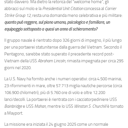
Eventi
stato davvero. Ma dietro la retorica del “welcome home”, gli
abbracci sul molo e la
Presidential Unit Citation
concessa al
Carrier
Strike Group 12
, resta una domanda meno celebrativa e più militare:
quanto può reggere, sul piano umano, psicologico e familiare, un
equipaggio sottoposto a quasi un anno di schieramento?
Il gruppo navale è rientrato dopo 326 giorni di impegno, il più lungo
per una portaerei statunitense dalla guerra del Vietnam. Secondo il
Pentagono, sarebbe stato superato il precedente record post-
Vietnam della USS
Abraham Lincoln
, rimasta impegnata per circa 295
giorni nel 2020.
La U.S. Navy ha fornito anche i numeri operativi: circa 4.500 marinai,
23 rifornimenti in mare, oltre 57.713 miglia nautiche percorse (circa
106.900 chilometri), più di 5.760 ore di volo e oltre 12.200
lanci/decolli. La portaerei è rientrata con i cacciatorpediniere USS
Bainbridge
e USS
Mahan
, mentre lo USS
Winston S. Churchill
è tornato
a Mayport.
La missione era iniziata il 24 giugno 2025 come un normale