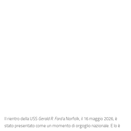
Industria
Notizie Estero
Compagnie Aeree
Forze Aeree
Industria
Media
Video
Aeroporti
Compagnie Aeree
Forze Aeree
Incidenti
Il rientro della USS
Gerald R. Ford
a Norfolk, il 16 maggio 2026, è
Industria
stato presentato come un momento di orgoglio nazionale. E lo è