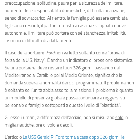
preoccupazione, solitudine, paura per la sicurezza del militare,
aumento delle responsabilità domestiche, difficoltà finanziarie,
senso di sovraccarico. Al rientro, la famiglia può essere cambiata: i
figli sono cresciuti, il partner rimasto a casa ha sviluppato nuove
autonomie, il militare può portare con sé stanchezza, irritabilità,
insonnia o difficoltà di adattamento.
Il caso della portaerei
Ford
non va letto soltanto come “prova di
forza della U.S. Navy”. È anche un indicatore di pressione sistemica.
Se una portaerei deve restare fuori 326 giorni, passando dal
Mediterraneo ai Caraibi e poi al Medio Oriente, significa che la
domanda supera la normalità dei cicli programmati. Il problema non
è soltanto se l’unità abbia assolto la missione. Il problema è quanto
un modello di presenza globale possa continuare a reggersi su
personale e famiglie sottoposti a questo livello di “elasticità”.
Gli esseri umani, a differenza dell’acciaio, non si misurano
solo
in
miglia nautiche, ore di volo e decolli.
L’articolo
La USS Gerald R. Ford torna a casa dopo 326 giorni: le