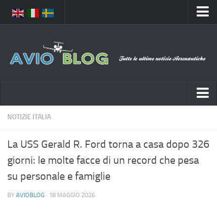
Home
Chi Siamo
Media
Foto
Video
Notizie Italia
NOTIZIE ITALIA
Contatti
Aeronautica Civile
Privacy
La USS Gerald R. Ford torna a casa dopo 326
Aeronautica Militare
Pubblicità
giorni: le molte facce di un record che pesa
Aeroporti
Disclaimer
su personale e famiglie
Compagnie Aeree
Feed
BY
AVIOBLOG
· 18 MAGGIO 2026
Forze Aeree
Prenota Voli
Incidenti e inconvenienti aerei