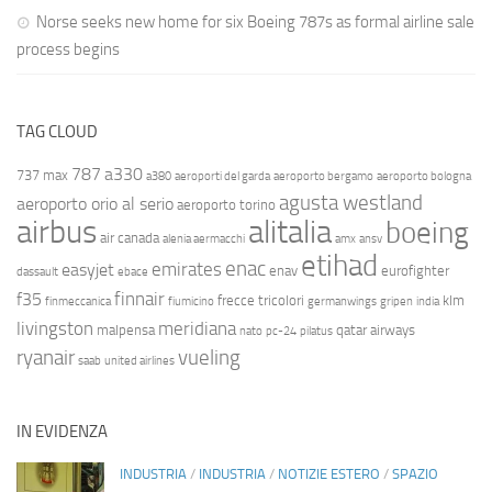
Norse seeks new home for six Boeing 787s as formal airline sale
process begins
TAG CLOUD
787
a330
737 max
a380
aeroporti del garda
aeroporto bergamo
aeroporto bologna
agusta westland
aeroporto orio al serio
aeroporto torino
airbus
alitalia
boeing
air canada
alenia aermacchi
amx
ansv
etihad
enac
emirates
easyjet
enav
eurofighter
dassault
ebace
finnair
f35
frecce tricolori
klm
finmeccanica
fiumicino
germanwings
gripen
india
livingston
meridiana
malpensa
qatar airways
nato
pc-24
pilatus
ryanair
vueling
saab
united airlines
IN EVIDENZA
INDUSTRIA
/
INDUSTRIA
/
NOTIZIE ESTERO
/
SPAZIO