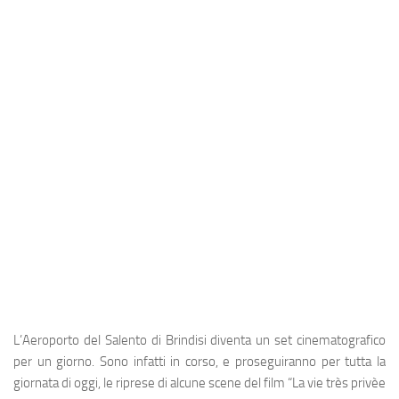
Industria
Notizie Estero
Compagnie Aeree
Forze Aeree
Industria
Media
Video
Aeroporti
Compagnie Aeree
Forze Aeree
Incidenti
L’
Aeroporto del Salento di Brindisi
diventa un set cinematografico
per un giorno. Sono infatti in corso, e proseguiranno per tutta la
Industria
giornata di oggi, le riprese di alcune scene del film “La vie très privèe