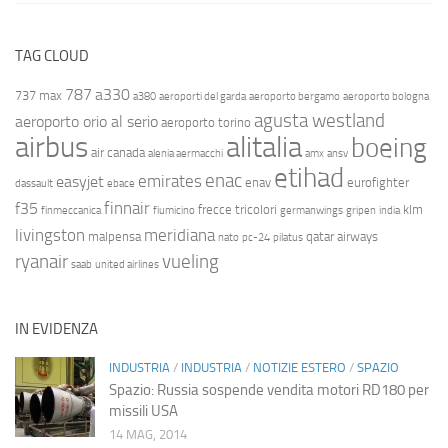
TAG CLOUD
787
a330
737 max
a380
aeroporti del garda
aeroporto bergamo
aeroporto bologna
agusta westland
aeroporto orio al serio
aeroporto torino
airbus
alitalia
boeing
air canada
alenia aermacchi
amx
ansv
etihad
enac
emirates
easyjet
enav
eurofighter
dassault
ebace
finnair
f35
frecce tricolori
klm
finmeccanica
fiumicino
germanwings
gripen
india
livingston
meridiana
malpensa
qatar airways
nato
pc-24
pilatus
ryanair
vueling
saab
united airlines
IN EVIDENZA
INDUSTRIA
/
INDUSTRIA
/
NOTIZIE ESTERO
/
SPAZIO
Spazio: Russia sospende vendita motori RD180 per
missili USA
14 MAG, 2014