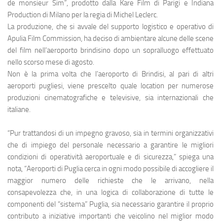
Eventi
de monsieur Sim”, prodotto dalla Kare Film di Parigi e Indiana
Production di Milano per la regia di Michel Leclerc.
La produzione, che si avvale del supporto logistico e operativo di
Apulia Film Commission, ha deciso di ambientare alcune delle scene
del film nell’aeroporto brindisino dopo un sopralluogo effettuato
nello scorso mese di agosto.
Non è la prima volta che l’aeroporto di Brindisi, al pari di altri
aeroporti pugliesi, viene prescelto quale location per numerose
produzioni cinematografiche e televisive, sia internazionali che
italiane.
“Pur trattandosi di un impegno gravoso, sia in termini organizzativi
che di impiego del personale necessario a garantire le migliori
condizioni di operatività aeroportuale e di sicurezza,” spiega una
nota, “
Aeroporti di Puglia
cerca in ogni modo possibile di accogliere il
maggior numero delle richieste che le arrivano, nella
consapevolezza che, in una logica di collaborazione di tutte le
componenti del “sistema” Puglia, sia necessario garantire il proprio
contributo a iniziative importanti che veicolino nel miglior modo