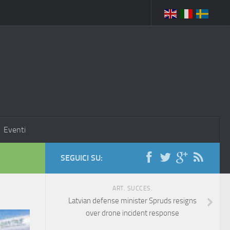
Eventi
SEGUICI SU:
ART. SUCCES.
Latvian defense minister Spruds resigns
over drone incident response