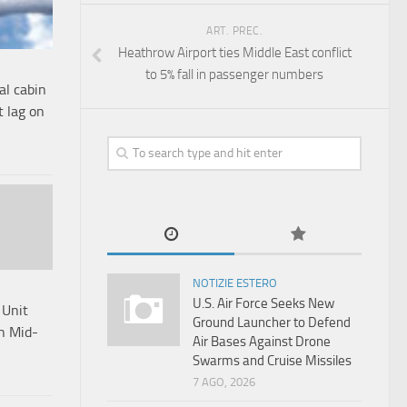
ART. PREC.
Heathrow Airport ties Middle East conflict
to 5% fall in passenger numbers
al cabin
t lag on
NOTIZIE ESTERO
U.S. Air Force Seeks New
 Unit
Ground Launcher to Defend
n Mid-
Air Bases Against Drone
Swarms and Cruise Missiles
7 AGO, 2026