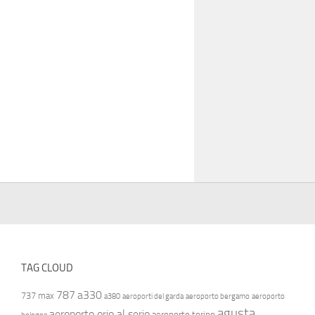
TAG CLOUD
787
a330
737 max
a380
aeroporti del garda
aeroporto bergamo
aeroporto
agusta
aeroporto orio al serio
aeroporto torino