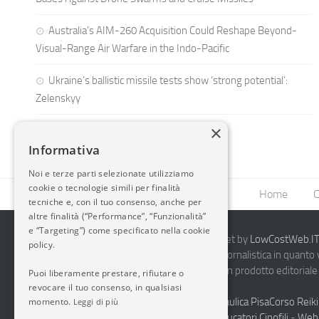
Australia’s AIM-260 Acquisition Could Reshape Beyond-
Visual-Range Air Warfare in the Indo-Pacific
Ukraine’s ballistic missile tests show ‘strong potential’:
Zelenskyy
×
Informativa
Noi e terze parti selezionate utilizziamo
cookie o tecnologie simili per finalità
Home
C
tecniche e, con il tuo consenso, anche per
altre finalità (“Performance”, “Funzionalità”
e “Targeting”) come specificato nella cookie
2014-2026 AvioBlog - Creazione Siti Internet by
LowCostWeb.IT 
policy.
Questo blog non rappresenta una testata giornalistica in quanto
periodicità. Non può pertanto considerarsi un prodotto editoriale 
Puoi liberamente prestare, rifiutare o
7.03.2001.
Disclaimer Completo
revocare il tuo consenso, in qualsiasi
momento.
Vendita Abbigliamento Sicurezza
Termoidraulica Pisa
Corso Reiki
Leggi di più
Napoli
Corsi Formazione Mediatori Felini Educatori Cinofili
-
Web 