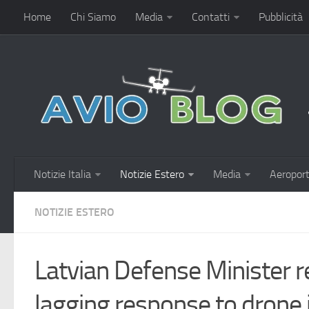
Home
Chi Siamo
Media
Contatti
Pubblicità
Notizie Italia
Notizie Estero
Media
Aeroport
NOTIZIE ESTERO
Latvian Defense Minister r
lagging response to drone 