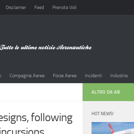
Disclaimer
Feed
Prenota Voli
i
Compagnie Aeree
Forze Aeree
Incidenti
Industria
ALTRO DA AB
esigns, following
HOT NEWS!
incursions