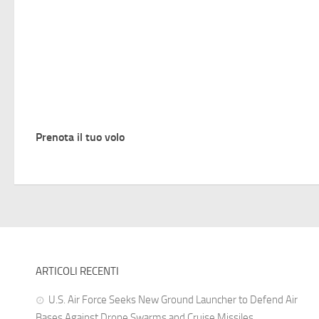
Prenota il tuo volo
ARTICOLI RECENTI
U.S. Air Force Seeks New Ground Launcher to Defend Air
Bases Against Drone Swarms and Cruise Missiles