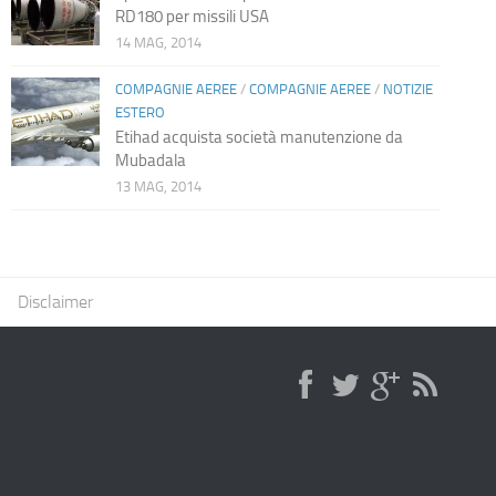
RD180 per missili USA
14 MAG, 2014
COMPAGNIE AEREE
/
COMPAGNIE AEREE
/
NOTIZIE
ESTERO
Etihad acquista società manutenzione da
Mubadala
13 MAG, 2014
Disclaimer