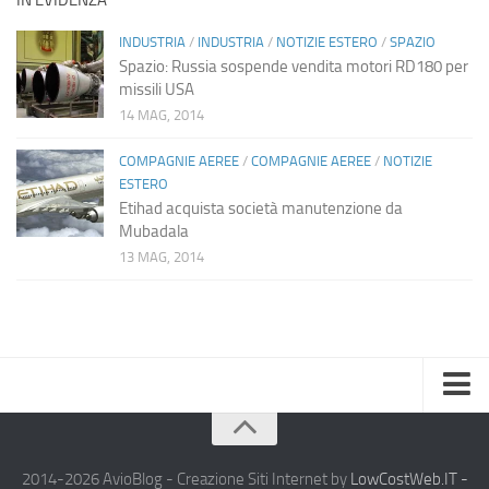
IN EVIDENZA
INDUSTRIA
/
INDUSTRIA
/
NOTIZIE ESTERO
/
SPAZIO
Spazio: Russia sospende vendita motori RD180 per
missili USA
14 MAG, 2014
COMPAGNIE AEREE
/
COMPAGNIE AEREE
/
NOTIZIE
ESTERO
Etihad acquista società manutenzione da
Mubadala
13 MAG, 2014
Home
Chi Siamo
2014-2026 AvioBlog - Creazione Siti Internet by
LowCostWeb.IT -