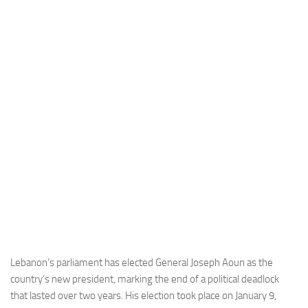
Industria
Notizie Estero
Compagnie Aeree
Forze Aeree
Industria
Media
Video
Aeroporti
Compagnie Aeree
Forze Aeree
Incidenti
Lebanon’s parliament has elected General Joseph Aoun as the
country’s new president, marking the end of a political deadlock
Industria
that lasted over two years. His election took place on January 9,