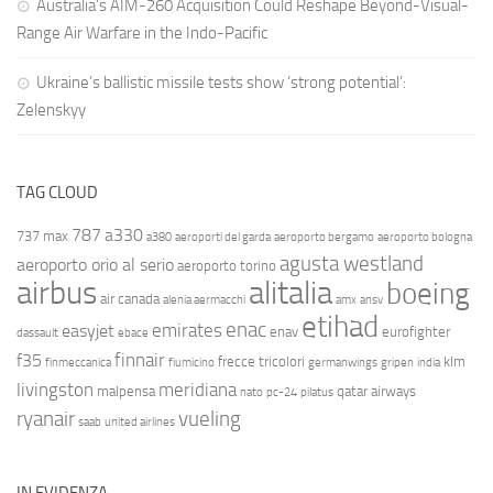
Australia’s AIM-260 Acquisition Could Reshape Beyond-Visual-
Range Air Warfare in the Indo-Pacific
Ukraine’s ballistic missile tests show ‘strong potential’:
Zelenskyy
TAG CLOUD
787
a330
737 max
a380
aeroporti del garda
aeroporto bergamo
aeroporto bologna
agusta westland
aeroporto orio al serio
aeroporto torino
airbus
alitalia
boeing
air canada
alenia aermacchi
amx
ansv
etihad
enac
emirates
easyjet
enav
eurofighter
dassault
ebace
finnair
f35
frecce tricolori
klm
finmeccanica
fiumicino
germanwings
gripen
india
livingston
meridiana
malpensa
qatar airways
nato
pc-24
pilatus
ryanair
vueling
saab
united airlines