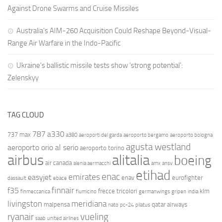
Against Drone Swarms and Cruise Missiles
Australia’s AIM-260 Acquisition Could Reshape Beyond-Visual-
Range Air Warfare in the Indo-Pacific
Ukraine’s ballistic missile tests show ‘strong potential’:
Zelenskyy
TAG CLOUD
787
a330
737 max
a380
aeroporti del garda
aeroporto bergamo
aeroporto bologna
agusta westland
aeroporto orio al serio
aeroporto torino
airbus
alitalia
boeing
air canada
alenia aermacchi
amx
ansv
etihad
enac
emirates
easyjet
enav
eurofighter
dassault
ebace
finnair
f35
frecce tricolori
klm
finmeccanica
fiumicino
germanwings
gripen
india
livingston
meridiana
malpensa
qatar airways
nato
pc-24
pilatus
ryanair
vueling
saab
united airlines