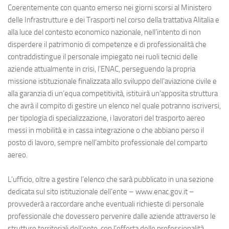
Eventi
Coerentemente con quanto emerso nei giorni scorsi al
Ministero
delle Infrastrutture e dei Trasporti
nel corso della trattativa
Alitalia
e
alla luce del contesto economico nazionale, nell’intento di non
disperdere il patrimonio di competenze e di professionalità che
contraddistingue il personale impiegato nei ruoli tecnici delle
aziende attualmente in crisi, l’
ENAC
, perseguendo la propria
missione istituzionale finalizzata allo sviluppo dell’aviazione civile e
alla garanzia di un’equa competitività, istituirà un’apposita struttura
che avrà il compito di gestire un elenco nel quale potranno iscriversi,
per tipologia di specializzazione, i lavoratori del trasporto aereo
messi in mobilità e in cassa integrazione o che abbiano perso il
posto di lavoro, sempre nell’ambito professionale del comparto
aereo.
L’ufficio, oltre a gestire l’elenco che sarà pubblicato in una sezione
dedicata sul sito istituzionale dell’ente – www.enac.gov.it –
provvederà a raccordare anche eventuali richieste di personale
professionale che dovessero pervenire dalle aziende attraverso le
strutture territoriali dell’ente, con l’offerta delle professionalità