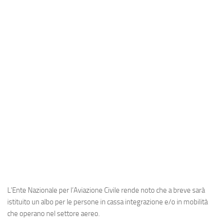
Industria
Notizie Estero
Compagnie Aeree
Forze Aeree
Industria
Media
Video
Aeroporti
Compagnie Aeree
Forze Aeree
Incidenti
L’
Ente Nazionale per l’Aviazione Civile
rende noto che a breve sarà
Industria
istituito un albo per le persone in cassa integrazione e/o in mobilità
che operano nel settore aereo.