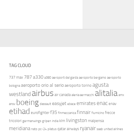
TAG CLOUD
787
a330
737 max
a380
aeroporti del garda
aeroporto bergamo
aeroporto
agusta
aeroporto orio al serio
aeroporto torino
bologna
airbus
alitalia
westland
air canada
alenia aermacchi
amx
boeing
enac
emirates
easyjet
enav
ansv
dassault
ebace
etihad
finnair
f35
eurofighter
frecce
finmeccanica
fiumicino
livingston
tricolori
klm
malpensa
germanwings
gripen
india
ryanair
meridiana
qatar airways
nato
pc-24
pilatus
saab
united airlines