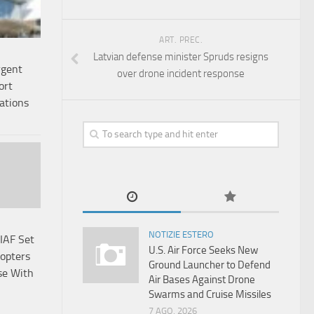
ART. PREC.
Latvian defense minister Spruds resigns
rgent
over drone incident response
ort
ations
NOTIZIE ESTERO
IAF Set
U.S. Air Force Seeks New
opters
Ground Launcher to Defend
se With
Air Bases Against Drone
Swarms and Cruise Missiles
7 AGO, 2026