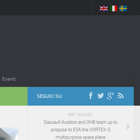
Eventi
SEGUICI SU:
ART. SUCCES.
Dassault Aviation and OHB team up to
propose to ESA the VORTEX-S
multipurpose space plane