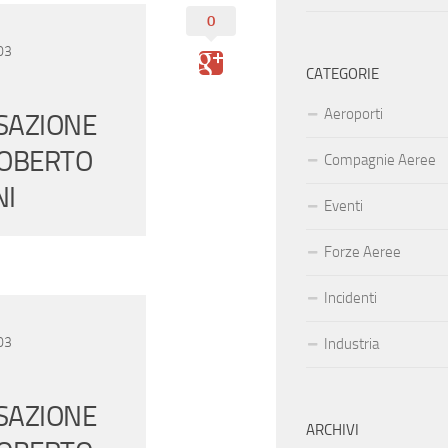
0
03
CATEGORIE
Aeroporti
SAZIONE
ROBERTO
Compagnie Aeree
NI
Eventi
Forze Aeree
Incidenti
03
Industria
SAZIONE
ARCHIVI