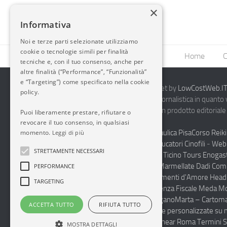
×
Informativa
Noi e terze parti selezionate utilizziamo
cookie o tecnologie simili per finalità
Home
C
tecniche e, con il tuo consenso, anche per
altre finalità (“Performance”, “Funzionalità”
e “Targeting”) come specificato nella cookie
2014-2026 AvioBlog - Creazione Siti Internet by
LowCostWeb.IT 
policy.
Questo blog non rappresenta una testata giornalistica in quanto
periodicità. Non può pertanto considerarsi un prodotto editoriale 
Puoi liberamente prestare, rifiutare o
7.03.2001.
Disclaimer Completo
revocare il tuo consenso, in qualsiasi
Vendita Abbigliamento Sicurezza
Termoidraulica Pisa
Corso Reiki
momento.
Leggi di più
Napoli
Corsi Formazione Mediatori Felini Educatori Cinofili
-
Web 
STRETTAMENTE NECESSARI
Andrologo Toscana
Progettare Casa Canton Ticino
Tours Enogas
Monferrato
Produzione Conto Terzi Sughi Marmellate Dadi Co
PERFORMANCE
specialista Floaters
Proctologo Milano
Legamenti d'Amore
Head
TARGETING
Haccp Sicurezza sul Lavoro Toscana
Consulenza Fiscale Meda M
personalizzate scuole medie e superiori Lugano
Marta – Cartoma
ACCETTA TUTTO
RIFIUTA TUTTO
Pulizia Uffici Condomini Monza Brianza
Diete personalizzate su 
Integratori Cura del Corpo
Luxury Spa Suite near Roma Termini S
MOSTRA DETTAGLI