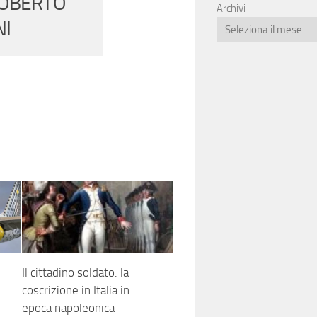
ROBERTO
Archivi
NI
Il cittadino soldato: la
coscrizione in Italia in
epoca napoleonica