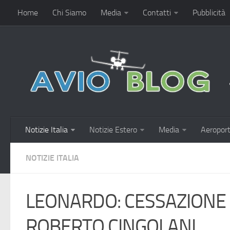
Home
Chi Siamo
Media
Contatti
Pubblicità
Notizie Italia
Notizie Estero
Media
Aeroport
NOTIZIE ITALIA
LEONARDO: CESSAZIONE 
ROBERTO CINGOLANI