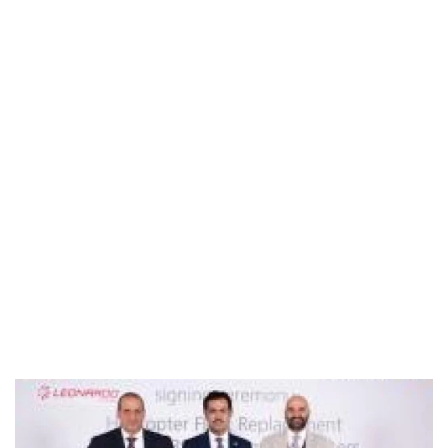
Industria
Notizie Estero
Compagnie Aeree
Forze Aeree
Industria
Media
Video
Aeroporti
Compagnie Aeree
Forze Aeree
Incidenti
Industria