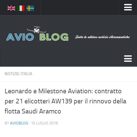
Home
Chi Siamo
Media
Foto
Video
Notizie Italia
NOTIZIE ITALIA
Contatti
Aeronautica Civile
Privacy
Leonardo e Milestone Aviation: contratto
Aeronautica Militare
Pubblicità
per 21 elicotteri AW139 per il rinnovo della
Aeroporti
Disclaimer
flotta Saudi Aramco
Compagnie Aeree
Feed
BY
AVIOBLOG
· 16 LUGLIO 2018
Forze Aeree
Prenota Voli
Incidenti e inconvenienti aerei