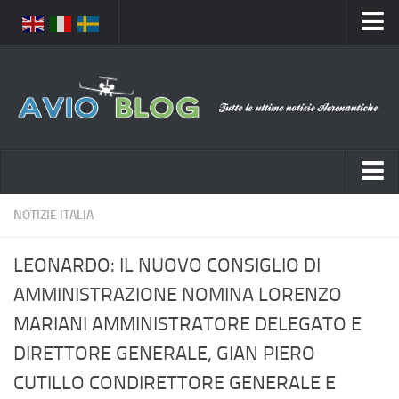
Home
Chi Siamo
Media
Foto
Video
Notizie Italia
NOTIZIE ITALIA
Contatti
Aeronautica Civile
Privacy
LEONARDO: IL NUOVO CONSIGLIO DI
Aeronautica Militare
Pubblicità
AMMINISTRAZIONE NOMINA LORENZO
Aeroporti
Disclaimer
MARIANI AMMINISTRATORE DELEGATO E
Compagnie Aeree
Feed
DIRETTORE GENERALE, GIAN PIERO
Forze Aeree
CUTILLO CONDIRETTORE GENERALE E
Prenota Voli
Incidenti e inconvenienti aerei