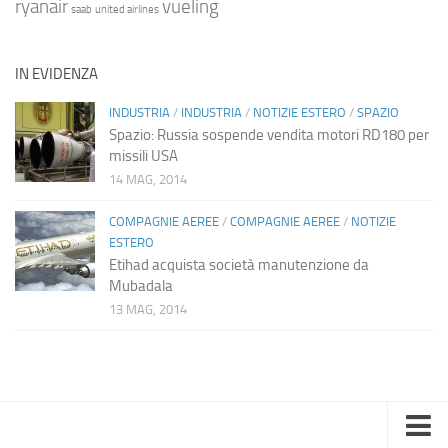
ryanair
vueling
saab
united airlines
IN EVIDENZA
INDUSTRIA
/
INDUSTRIA
/
NOTIZIE ESTERO
/
SPAZIO
Spazio: Russia sospende vendita motori RD180 per
missili USA
14 MAG, 2014
COMPAGNIE AEREE
/
COMPAGNIE AEREE
/
NOTIZIE
ESTERO
Etihad acquista società manutenzione da
Mubadala
13 MAG, 2014