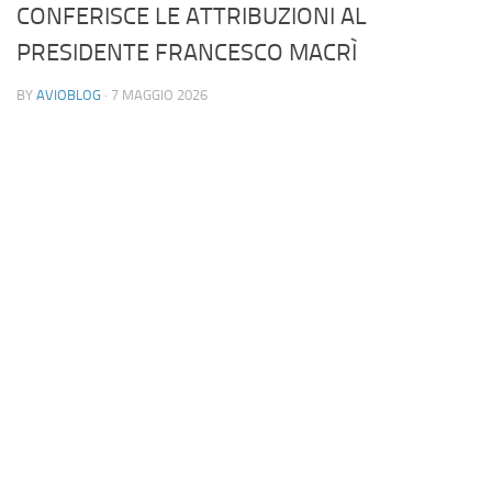
CONFERISCE LE ATTRIBUZIONI AL
Industria
PRESIDENTE FRANCESCO MACRÌ
Notizie Estero
BY
AVIOBLOG
· 7 MAGGIO 2026
Compagnie Aeree
Forze Aeree
Industria
Media
Video
Aeroporti
Compagnie Aeree
Forze Aeree
Incidenti
Industria