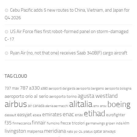
Cebu Pacific adds 5 new routes to China, Vietnam, and Japan for
Q4 2026
US Air Force flies first robot-formed panel on storm-damaged
C-17
Ryan Air (no, not that one) receives Saab 340B(F) cargo aircraft
TAG CLOUD
787
a330
737 max
a380
aeroporti del garda
aeroporto bergamo
aeroporto bologna
agusta westland
aeroporto orio al serio
aeroporto torino
airbus
alitalia
boeing
air canada
alenia aermacchi
amx
ansv
etihad
enac
emirates
easyjet
enav
eurofighter
dassault
ebace
finnair
f35
frecce tricolori
klm
finmeccanica
fiumicino
germanwings
gripen
india
livingston
meridiana
malpensa
qatar airways
nato
pc-24
pilatus