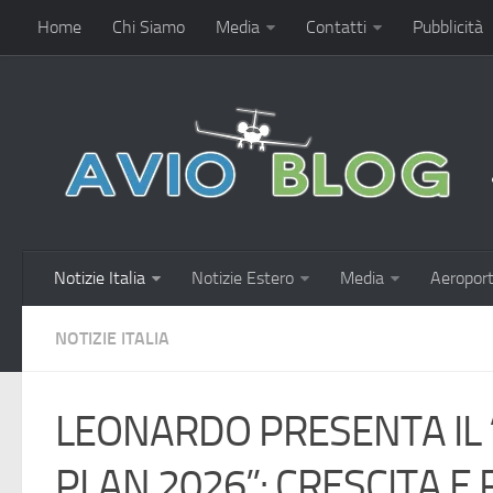
Home
Chi Siamo
Media
Contatti
Pubblicità
Notizie Italia
Notizie Estero
Media
Aeroport
NOTIZIE ITALIA
LEONARDO PRESENTA IL 
PLAN 2026”: CRESCITA E 