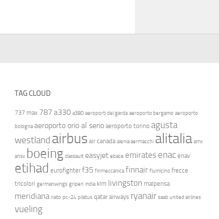
TAG CLOUD
787
a330
737 max
a380
aeroporti del garda
aeroporto bergamo
aeroporto
agusta
aeroporto orio al serio
aeroporto torino
bologna
airbus
alitalia
westland
air canada
alenia aermacchi
amx
boeing
enac
emirates
easyjet
enav
ansv
dassault
ebace
etihad
finnair
f35
eurofighter
frecce
finmeccanica
fiumicino
livingston
tricolori
klm
malpensa
germanwings
gripen
india
ryanair
meridiana
qatar airways
nato
pc-24
pilatus
saab
united airlines
vueling