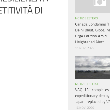
ITIVITÀ DI
NOTIZIE ESTERO
Canada Condemns ‘Ho
Delhi Blast; Global M
Urge Caution Amid
Heightened Alert
11 NOV, 2025
NOTIZIE ESTERO
VAQ-131 completes
expeditionary deplo
Japan, replaced by 
16 NOV, 2020