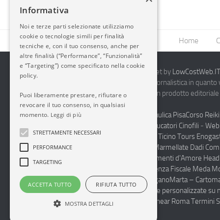
Informativa
Noi e terze parti selezionate utilizziamo
cookie o tecnologie simili per finalità
Home
C
tecniche e, con il tuo consenso, anche per
altre finalità (“Performance”, “Funzionalità”
e “Targeting”) come specificato nella cookie
2014-2026 AvioBlog - Creazione Siti Internet by
LowCostWeb.IT 
policy.
Questo blog non rappresenta una testata giornalistica in quanto
periodicità. Non può pertanto considerarsi un prodotto editoriale 
Puoi liberamente prestare, rifiutare o
7.03.2001.
Disclaimer Completo
revocare il tuo consenso, in qualsiasi
Vendita Abbigliamento Sicurezza
Termoidraulica Pisa
Corso Reiki
momento.
Leggi di più
Napoli
Corsi Formazione Mediatori Felini Educatori Cinofili
-
Web 
STRETTAMENTE NECESSARI
Andrologo Toscana
Progettare Casa Canton Ticino
Tours Enogas
Monferrato
Produzione Conto Terzi Sughi Marmellate Dadi Co
PERFORMANCE
specialista Floaters
Proctologo Milano
Legamenti d'Amore
Head
TARGETING
Haccp Sicurezza sul Lavoro Toscana
Consulenza Fiscale Meda M
personalizzate scuole medie e superiori Lugano
Marta – Cartoma
ACCETTA TUTTO
RIFIUTA TUTTO
Pulizia Uffici Condomini Monza Brianza
Diete personalizzate su 
Integratori Cura del Corpo
Luxury Spa Suite near Roma Termini S
MOSTRA DETTAGLI
Condominio a Roma
tours organizzati Sicilia