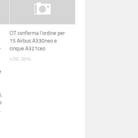
CIT conferma l’ordine per
15 Airbus A330neo e
-
cinque A321ceo
4 DIC, 2014
e
i,
o
.