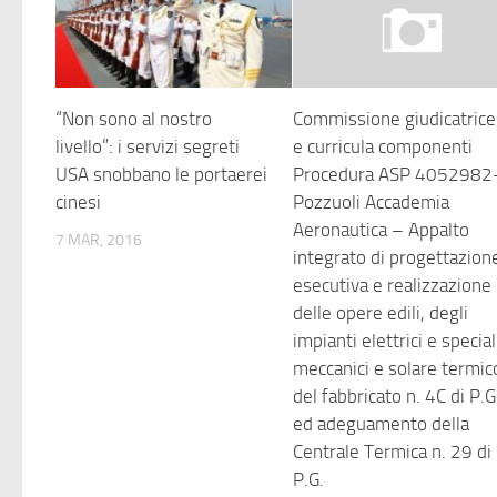
“Non sono al nostro
Commissione giudicatrice
livello”: i servizi segreti
e curricula componenti
USA snobbano le portaerei
Procedura ASP 4052982
cinesi
Pozzuoli Accademia
Aeronautica – Appalto
7 MAR, 2016
integrato di progettazion
esecutiva e realizzazione
delle opere edili, degli
impianti elettrici e special
meccanici e solare termic
del fabbricato n. 4C di P.G
ed adeguamento della
Centrale Termica n. 29 di
P.G.