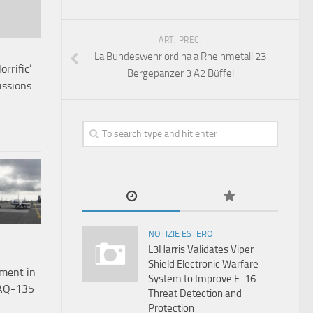
ART. PREC.
La Bundeswehr ordina a Rheinmetall 23
rrific’
Bergepanzer 3 A2 Büffel
issions
NOTIZIE ESTERO
L3Harris Validates Viper
Shield Electronic Warfare
yment in
System to Improve F-16
VAQ-135
Threat Detection and
Protection