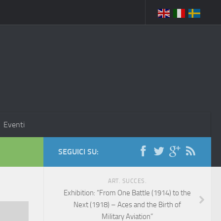
Eventi
SEGUICI SU:
ART. SUCCES.
Exhibition: “From One Battle (1914) to the
Next (1918) – Aces and the Birth of
Military Aviation”