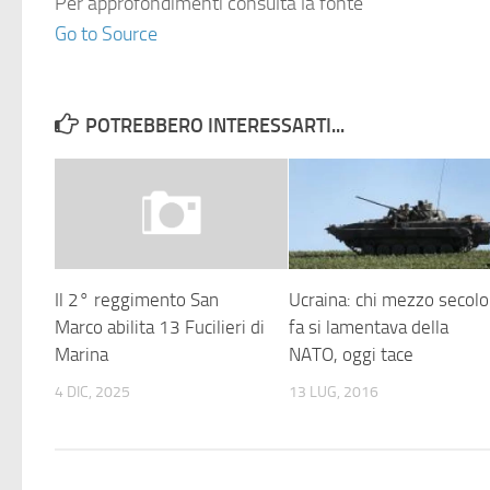
Per approfondimenti consulta la fonte
Go to Source
POTREBBERO INTERESSARTI...
Il 2° reggimento San
Ucraina: chi mezzo secolo
Marco abilita 13 Fucilieri di
fa si lamentava della
Marina
NATO, oggi tace
4 DIC, 2025
13 LUG, 2016