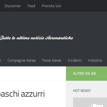
Disclaimer
Feed
Prenota Voli
i
Compagnie Aeree
Forze Aeree
Incidenti
Industria
ALTRO DA AB
baschi azzurri
HOT NEWS!