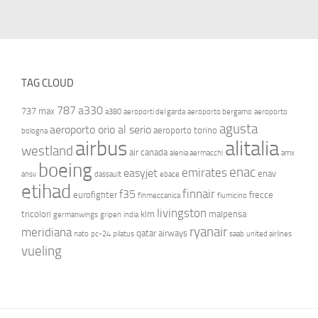
TAG CLOUD
787
a330
737 max
a380
aeroporti del garda
aeroporto bergamo
aeroporto
agusta
aeroporto orio al serio
aeroporto torino
bologna
airbus
alitalia
westland
air canada
alenia aermacchi
amx
boeing
enac
emirates
easyjet
enav
ansv
dassault
ebace
etihad
finnair
f35
eurofighter
frecce
finmeccanica
fiumicino
livingston
tricolori
klm
malpensa
germanwings
gripen
india
ryanair
meridiana
qatar airways
nato
pc-24
pilatus
saab
united airlines
vueling