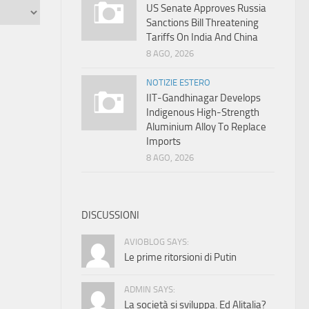
US Senate Approves Russia
Sanctions Bill Threatening
Tariffs On India And China
8 AGO, 2026
NOTIZIE ESTERO
IIT-Gandhinagar Develops
Indigenous High-Strength
Aluminium Alloy To Replace
Imports
8 AGO, 2026
DISCUSSIONI
AVIOBLOG SAYS:
Le prime ritorsioni di Putin
ADMIN SAYS:
La società si sviluppa. Ed Alitalia?