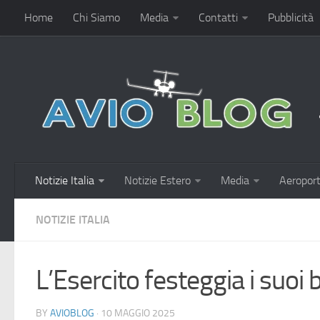
Home
Chi Siamo
Media
Contatti
Pubblicità
Notizie Italia
Notizie Estero
Media
Aeroport
NOTIZIE ITALIA
L’Esercito festeggia i suoi 
BY
AVIOBLOG
· 10 MAGGIO 2025