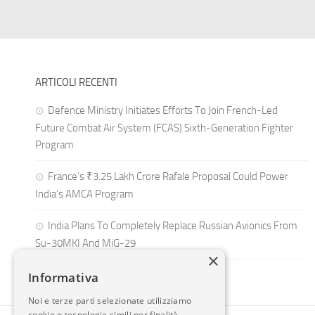
ARTICOLI RECENTI
Defence Ministry Initiates Efforts To Join French-Led
Future Combat Air System (FCAS) Sixth‑Generation Fighter
Program
France’s ₹3.25 Lakh Crore Rafale Proposal Could Power
India’s AMCA Program
India Plans To Completely Replace Russian Avionics From
Su-30MKI And MiG-29
×
Informativa
Noi e terze parti selezionate utilizziamo
cookie o tecnologie simili per finalità