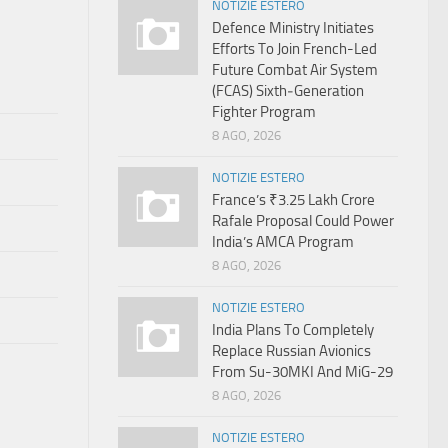
NOTIZIE ESTERO
Defence Ministry Initiates
Efforts To Join French-Led
Future Combat Air System
(FCAS) Sixth‑Generation
Fighter Program
8 AGO, 2026
NOTIZIE ESTERO
France’s ₹3.25 Lakh Crore
Rafale Proposal Could Power
India’s AMCA Program
8 AGO, 2026
NOTIZIE ESTERO
India Plans To Completely
Replace Russian Avionics
From Su-30MKI And MiG-29
8 AGO, 2026
NOTIZIE ESTERO