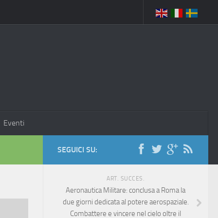
Eventi
SEGUICI SU:
ART. SUCCES.
Aeronautica Militare: conclusa a Roma la
due giorni dedicata al potere aerospaziale.
Combattere e vincere nel cielo oltre il